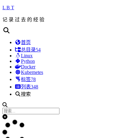
L B T
记 录 过 去 的 经 验
首页
总目录
54
Linux
Python
Docker
Kubernetes
标签
78
列表
348
搜索