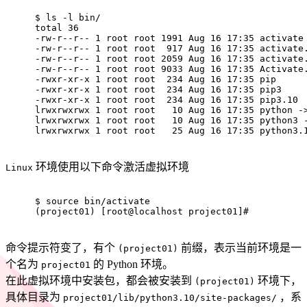
$ 
ls
 -l bin/
total 36
-rw-r--r-- 1 root root 1991 Aug 16 17:35 activate
-rw-r--r-- 1 root root  917 Aug 16 17:35 activate
-rw-r--r-- 1 root root 2059 Aug 16 17:35 activate
-rw-r--r-- 1 root root 9033 Aug 16 17:35 Activate
-rwxr-xr-x 1 root root  234 Aug 16 17:35 pip
-rwxr-xr-x 1 root root  234 Aug 16 17:35 pip3
-rwxr-xr-x 1 root root  234 Aug 16 17:35 pip3.10
lrwxrwxrwx 1 root root   10 Aug 16 17:35 python -
lrwxrwxrwx 1 root root   10 Aug 16 17:35 python3 
lrwxrwxrwx 1 root root   25 Aug 16 17:35 python3.
环境使用以下命令激活虚拟环境
Linux
$ 
source
 bin/activate
(project01) [root@localhost project01]#
命令提示符变了，有个
前缀，表示当前环境是一
(project01)
个名为
的 Python 环境。
project01
在此虚拟环境中安装包，都会被安装到
环境下，
(project01)
具体目录为
，系
project01/lib/python3.10/site-packages/