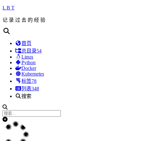
L B T
记 录 过 去 的 经 验
首页
总目录
54
Linux
Python
Docker
Kubernetes
标签
78
列表
348
搜索