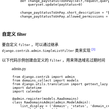
def
change_payStatusToUnPay
(
self,request,quer
        queryset.update(payStatus=
0
)
    change_payStatusToUnPay.short_description = 
"
    change_payStatusToUnPay.allowed_permissions =
自定义 filter
要自定义
，可以通过继承
filter
[3]
类来实现
django.contrib.admin.SimpleListFilter
以下代码示例创建自定义的
，用来筛选域名过期时间
filter
admin.py
from
 django.contrib 
import
 admin
from
 domains_collect 
import
 models
from
 django.utils.translation 
import
 gettext_lazy
import
 datetime
import
 calendar
@admin.register(
models.RawDomains
)
class
RawDomainsAdmin
(admin.ModelAdmin):
    list_display = (
'domain'
, 
'status'
, 
'domain_c