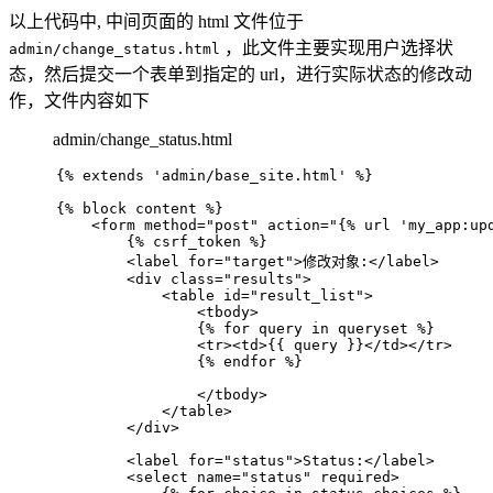
以上代码中, 中间页面的 html 文件位于
，此文件主要实现用户选择状
admin/change_status.html
态，然后提交一个表单到指定的 url，进行实际状态的修改动
作，文件内容如下
admin/change_status.html
{% extends 'admin/base_site.html' %}
{% block content %}
<
form
method
=
"post"
action
=
"{% url 'my_app:up
        {% csrf_token %}
<
label
for
=
"target"
>
修改对象:
</
label
>
<
div
class
=
"results"
>
<
table
id
=
"result_list"
>
<
tbody
>
                {% for query in queryset %}
<
tr
>
<
td
>
{{ query }}
</
td
>
</
tr
>
                {% endfor %}
</
tbody
>
</
table
>
</
div
>
<
label
for
=
"status"
>
Status:
</
label
>
<
select
name
=
"status"
required
>