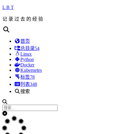
L B T
记 录 过 去 的 经 验
首页
总目录
54
Linux
Python
Docker
Kubernetes
标签
78
列表
348
搜索