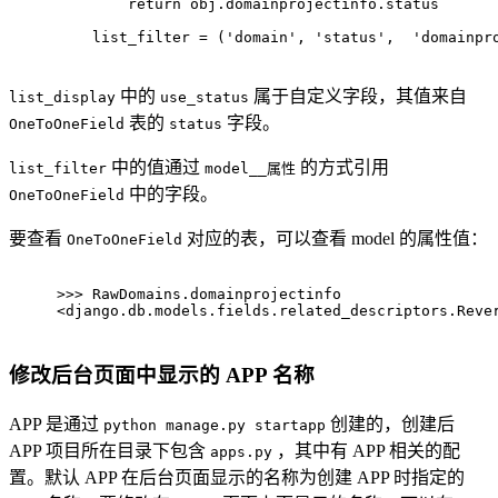
return
 obj.domainprojectinfo.status
    list_filter = (
'domain'
, 
'status'
,  
'domainpr
中的
属于自定义字段，其值来自
list_display
use_status
表的
字段。
OneToOneField
status
中的值通过
的方式引用
list_filter
model__属性
中的字段。
OneToOneField
要查看
对应的表，可以查看 model 的属性值：
OneToOneField
>>> 
RawDomains.domainprojectinfo
<django.db.models.fields.related_descriptors.Reve
修改后台页面中显示的 APP 名称
APP 是通过
创建的，创建后
python manage.py startapp
APP 项目所在目录下包含
，其中有 APP 相关的配
apps.py
置。默认 APP 在后台页面显示的名称为创建 APP 时指定的