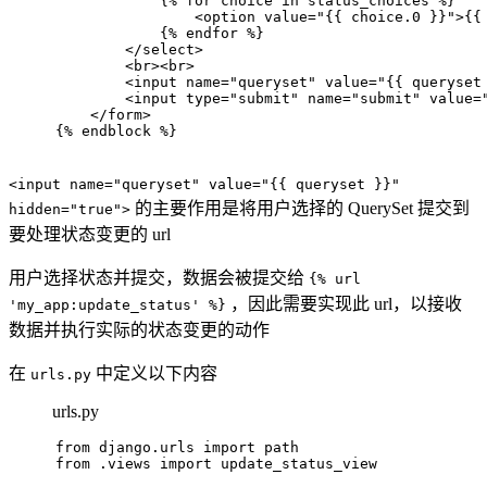
            {% for choice in status_choices %}
<
option
value
=
"{{ choice.0 }}"
>
{{
            {% endfor %}
</
select
>
<
br
>
<
br
>
<
input
name
=
"queryset"
value
=
"{{ queryset
<
input
type
=
"submit"
name
=
"submit"
value
=
</
form
>
{% endblock %}
<input name="queryset" value="{{ queryset }}"
的主要作用是将用户选择的 QuerySet 提交到
hidden="true">
要处理状态变更的 url
用户选择状态并提交，数据会被提交给
{% url
，因此需要实现此 url，以接收
'my_app:update_status' %}
数据并执行实际的状态变更的动作
在
中定义以下内容
urls.py
urls.py
from
 django.urls 
import
 path
from
 .views 
import
 update_status_view