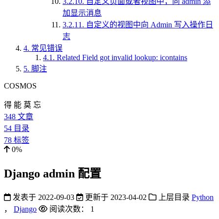
3.2.10.
自定义页面或者视图中，向 admin 添
加显示消息
3.2.11.
自定义的视图中向 Admin 写入操作日
志
4.
常见错误
4.1.
Related Field got invalid lookup: icontains
5.
脚注
COSMOS
得 能 莫 忘
348
文章
54
目录
78
标签
0%
Django admin 配置
发表于
2022-09-03
更新于
2023-04-02
上层目录
Python
，
Django
阅读次数：
1