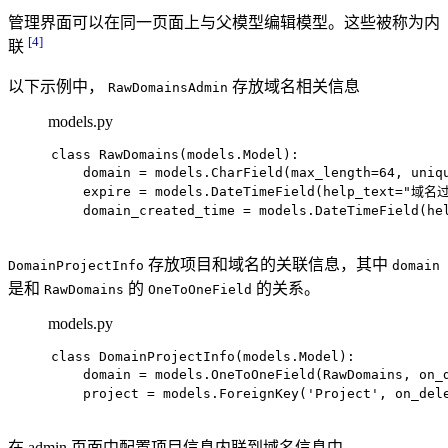
管理界面可以在同一页面上与父模型编辑模型。这些被称为内
[4]
联
以下示例中，
存放域名相关信息
RawDomainsAdmin
models.py
class
RawDomains
(models.Model):
    domain = models.CharField(max_length=
64
, uniq
    expire = models.DateTimeField(help_text=
"域名
    domain_created_time = models.DateTimeField(he
存放项目和域名的关联信息，其中
DomainProjectInfo
domain
是和
的
的关系。
RawDomains
OneToOneField
models.py
class
DomainProjectInfo
(models.Model):
    domain = models.OneToOneField(RawDomains, on_
    project = models.ForeignKey(
'Project'
, on_del
在 admin 页面中配置项目信息内联到域名信息中