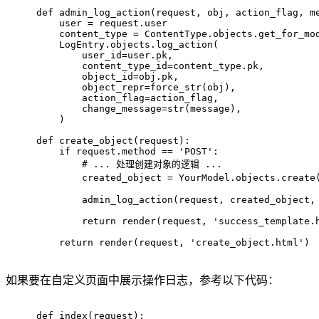
def
admin_log_action
(
request, obj, action_flag, m
    user = request.user
    content_type = ContentType.objects.get_for_mo
    LogEntry.objects.log_action(
        user_id=user.pk,
        content_type_id=content_type.pk,
        object_id=obj.pk,
        object_repr=force_str(obj),
        action_flag=action_flag,
        change_message=
str
(message),
    )
def
create_object
(
request
):
if
 request.method == 
'POST'
:
# ... 处理创建对象的逻辑 ...
        created_object = YourModel.objects.create
        admin_log_action(request, created_object,
return
 render(request, 
'success_template.
return
 render(request, 
'create_object.html'
)
如果要在自定义页面中展示操作日志，参考以下代码：
def
index
(
request
):