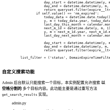
                day_start = datetime.datetime(y, 
                day_end = datetime.datetime(y, m,
return
 queryset.
filter
(expire__lt
if
 self.value() == 
'nm_expired'
:
                today_data = datetime.date.today(
                y, m = today_data.year, today_dat
                last_day_this_month = calendar.mo
                next_m_1d = datetime.date(y, m, 
1
                y, m = next_m_1d.year, next_m_1d.
                last_day_next_month = calendar.mo
                day_start = datetime.datetime(y, 
                day_end = datetime.datetime(y, m,
return
 queryset.
filter
(expire__lt
    list_filter = (
'status'
, DomainExpireTimeFilt
自定义搜索功能
Admin 后台默认只能搜索一个目标，本实例配置允许搜索
以
空格分割的
多个目标内容。此功能主要是通过重写方法
实现。
get_search_results
admin.py