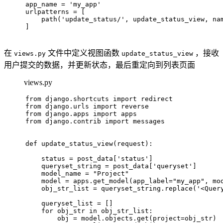
app_name = 
'my_app'
urlpatterns = [
    path(
'update_status/'
, update_status_view, na
]
在
文件中定义视图函数
，接收
views.py
update_status_view
用户提交的数据，并更新状态，最后重定向到列表页面
views.py
from
 django.shortcuts 
import
 redirect
from
 django.urls 
import
 reverse
from
 django.apps 
import
 apps
from
 django.contrib 
import
 messages
def
update_status_view
(
request
):
    status = post_data[
'status'
]
    queryset_string = post_data[
'queryset'
]
    model_name = 
"Project"
    model = apps.get_model(app_label=
"my_app"
, mo
    obj_str_list = queryset_string.replace(
'<Quer
    queryset_list = []
for
 obj_str 
in
 obj_str_list:
        obj = model.objects.get(project=obj_str)