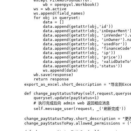
except
 FileNotFoundError:
            wb = openpyxl.Workbook()
        ws = wb.active
        ws.append(field_names)
for
 obj 
in
 queryset:
            data = []
            data.append(
getattr
(obj,
'id'
))
            data.append(
getattr
(obj,
'inDeparMent'
            data.append(
getattr
(obj, 
'inVender'
).
            data.append(
getattr
(obj, 
'inOwner'
).n
            data.append(
getattr
(obj, 
'usedFor'
))
            data.append(
getattr
(obj, 
'financeCode
            data.append(
getattr
(obj, 
'ip'
))
            data.append(
getattr
(obj, 
'price'
))
            data.append(
getattr
(obj, 
'validDateTo
            data.append(
getattr
(obj,
'status'
))
            ws.append(data)
        wb.save(response)
return
 response
    export_as_excel.short_description = 
"导出到Exce
def
change_payStatusToPay
(
self,request,querys
        queryset.update(payStatus=
1
)
# 执行完成后向 admin web 返回相应消息
        self.message_user(request, _(
'刷新完成'
))
    change_payStatusToPay.short_description = 
"更
    change_payStatusToPay.allowed_permissions = (