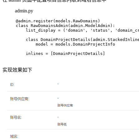
admin.py
@admin.register(
models.RawDomains
)
class
RawDomainsAdmin
(admin.ModelAdmin):
    list_display = (
'domain'
, 
'status'
, 
'domain_c
class
DomainProjectDetails
(admin.StackedInlin
        model = models.DomainProjectInfo
    inlines = [DomainProjectDetails]
实现效果如下