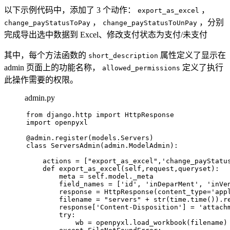
以下示例代码中，添加了 3 个动作：
，
export_as_excel
，
，分别
change_payStatusToPay
change_payStatusToUnPay
完成导出选中数据到 Excel、修改支付状态为支付/未支付
其中，每个方法函数的
属性定义了显示在
short_description
admin 页面上的功能名称，
定义了执行
allowed_permissions
此操作需要的权限。
admin.py
from
 django.http 
import
 HttpResponse
import
 openpyxl
@admin.register(
models.Servers
)
class
ServersAdmin
(admin.ModelAdmin):
    actions = [
"export_as_excel"
,
'change_payStatu
def
export_as_excel
(
self,request,queryset
):
        meta = self.model._meta
        field_names = [
'id'
, 
'inDeparMent'
, 
'inVe
        response = HttpResponse(content_type=
'app
        filename = 
"servers"
 + 
str
(time.time()).r
        response[
'Content-Disposition'
] = 
'attach
try
:
            wb = openpyxl.load_workbook(filename)