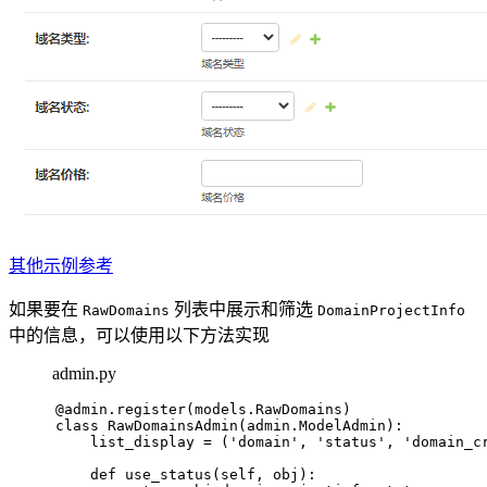
其他示例参考
如果要在
列表中展示和筛选
RawDomains
DomainProjectInfo
中的信息，可以使用以下方法实现
admin.py
@admin.register(
models.RawDomains
)
class
RawDomainsAdmin
(admin.ModelAdmin):
    list_display = (
'domain'
, 
'status'
, 
'domain_c
def
use_status
(
self, obj
):