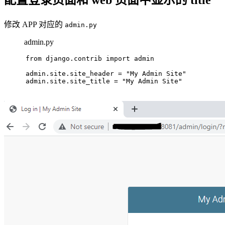
配置登录页面和 web 页面中显示的 title
修改 APP 对应的
admin.py
admin.py
from django.contrib import admin
admin.site.site_header = "My Admin Site"
admin.site.site_title = "My Admin Site"