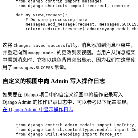
from
 django.contrib 
import
 messages
from
 django.shortcuts 
import
 redirect, reverse
def
my_view
(
request
):
# Do some processing here
    messages.add_message(request, messages.SUCCES
return
 redirect(reverse(
'admin:myapp_model_ch
这将
消息添加到消息框架中，
Changes saved successfully.
并重定向到
的更改列表视图。当用户从消息框架
myapp_model
中看到消息时，它将以绿色背景突出显示，因为我们在这里使
用了
常量。
messages.SUCCESS
自定义的视图中向 Admin 写入操作日志
如果要在 Django 项目中的自定义视图中将操作记录写入
Django Admin 的操作记录日志中，可以参考以下配置实现。
在 Django Admin 中显示操作日志
from
 django.contrib.admin.models 
import
 LogEntry,
from
 django.contrib.contenttypes.models 
import
 Co
from
 django.utils.encoding 
import
 force_str