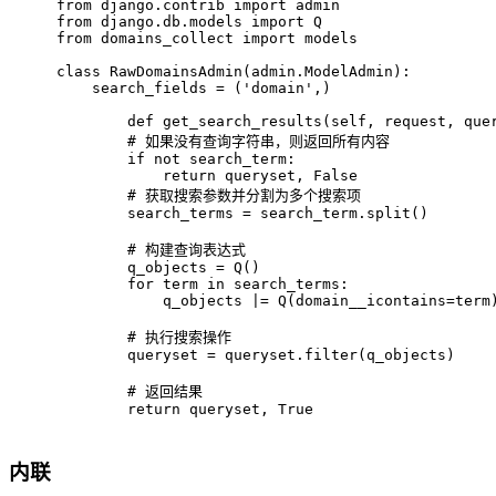
from
 django.contrib 
import
 admin
from
 django.db.models 
import
 Q
from
 domains_collect 
import
 models
class
RawDomainsAdmin
(admin.ModelAdmin):
    search_fields = (
'domain'
,)
def
get_search_results
(
self, request, que
# 如果没有查询字符串，则返回所有内容
if
not
 search_term:
return
 queryset, 
False
# 获取搜索参数并分割为多个搜索项
        search_terms = search_term.split()
# 构建查询表达式
        q_objects = Q()
for
 term 
in
 search_terms:
            q_objects |= Q(domain__icontains=term
# 执行搜索操作
        queryset = queryset.
filter
(q_objects)
# 返回结果
return
 queryset, 
True
内联