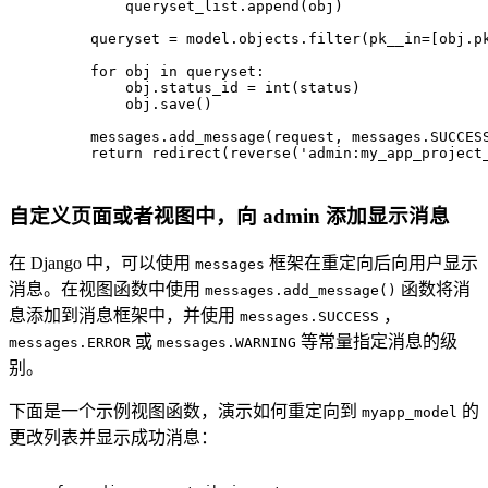
        queryset_list.append(obj)
    queryset = model.objects.
filter
(pk__in=[obj.p
for
 obj 
in
 queryset:
        obj.status_id = 
int
(status)
        obj.save()
    messages.add_message(request, messages.SUCCES
return
 redirect(reverse(
'admin:my_app_project
自定义页面或者视图中，向 admin 添加显示消息
在 Django 中，可以使用
框架在重定向后向用户显示
messages
消息。在视图函数中使用
函数将消
messages.add_message()
息添加到消息框架中，并使用
，
messages.SUCCESS
或
等常量指定消息的级
messages.ERROR
messages.WARNING
别。
下面是一个示例视图函数，演示如何重定向到
的
myapp_model
更改列表并显示成功消息：