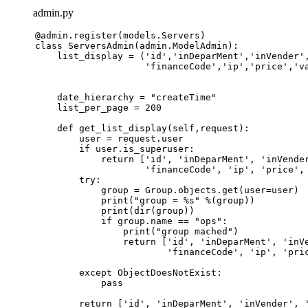
admin.py
@admin.register(
models.Servers
)
class
ServersAdmin
(admin.ModelAdmin):
    list_display = (
'id'
,
'inDeparMent'
,
'inVender'
'financeCode'
,
'ip'
,
'price'
,
'v
    date_hierarchy = 
"createTime"
    list_per_page = 
200
def
get_list_display
(
self,request
):
        user = request.user
if
 user.is_superuser:
return
 [
'id'
, 
'inDeparMent'
, 
'inVende
'financeCode'
, 
'ip'
, 
'price'
,
try
:
            group = Group.objects.get(user=user)
print
(
"group = %s"
 %(group))
print
(
dir
(group))
if
 group.name == 
"ops"
:
print
(
"group mached"
)
return
 [
'id'
, 
'inDeparMent'
, 
'inV
'financeCode'
, 
'ip'
, 
'pri
except
 ObjectDoesNotExist:
pass
return
 [
'id'
, 
'inDeparMent'
, 
'inVender'
, 