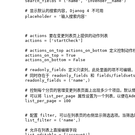
    search_fields = ('name', 'inVender__name')
    # 显示默认的搜索内容, Djanog 4 不可用
    placeholder = '输入搜索内容'
    # actions 要在变更列表页上提供的动作列表
    actions = ['startCheck']
    # actions_on_top actions_on_bottom 定
    actions_on_top = True
    actions_on_bottom = False
    # readonly_fields 定义只读列，此处里面的项不可
    # 同时存在于 readonly_fields 和 fields/field
    readonly_fields = ('name',)
    # 控制每个分页的管理变更列表页面上出现多少个项目。默认情
    # 可以将 list_per_page 属性设置为一个列表，以便在
    list_per_page = 100
    # 配置 filter, 可以在列表页的右侧显示筛选选项。
    list_filter = ('name',)
    # 允许在列表上直接编辑字段
    list_editable = ['account']