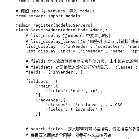
from django.contrib import admin
# 
假如 app 为 servers，导入 models
from servers import models
@admin.register(models.Servers)
class ServersAdmin(admin.ModelAdmin):
    # list_display 定义model 中要显示的列
    # list_display_links 定义了哪些列可以点击(链接
    list_display = ('inVender', 'contacter', 'nam
    list_display_links = ('inVender', 'name', 'ip
    # fields 定义修改页面中显示哪些修改项, 未出现在此的
    # fieldsets 对要编辑的部分进行分组显示, 'classes':
    fields = ('inVender', )
    fieldsets = (
        ['Main',{
            'fields':('name','ip'),
        }],
        ['Advance',{
            'classes': ('collapse',), # CSS
            'fields': ('inVender',),
        }]
    )
    # search_fields  定义哪些列可以被搜索，假如搜索
    # 要自定义搜索多个内容，可参考本文后续内容