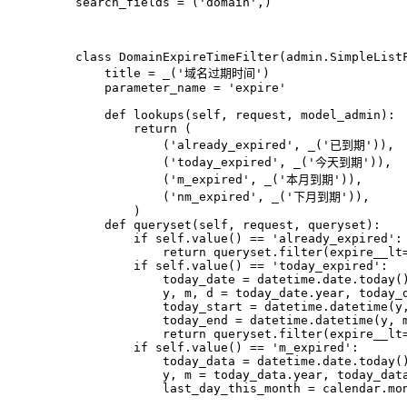
    search_fields = (
'domain'
,)
class
DomainExpireTimeFilter
(admin.SimpleList
        title = _(
'域名过期时间'
)
        parameter_name = 
'expire'
def
lookups
(
self, request, model_admin
):
return
 (
                (
'already_expired'
, _(
'已到期'
)),
                (
'today_expired'
, _(
'今天到期'
)),
                (
'm_expired'
, _(
'本月到期'
)),
                (
'nm_expired'
, _(
'下月到期'
)),
            )
def
queryset
(
self, request, queryset
):
if
 self.value() == 
'already_expired'
:
return
 queryset.
filter
(expire__lt
if
 self.value() == 
'today_expired'
:
                today_date = datetime.date.today(
                y, m, d = today_date.year, today_
                today_start = datetime.datetime(y
                today_end = datetime.datetime(y, 
return
 queryset.
filter
(expire__lt
if
 self.value() == 
'm_expired'
:
                today_data = datetime.date.today(
                y, m = today_data.year, today_dat
                last_day_this_month = calendar.mo