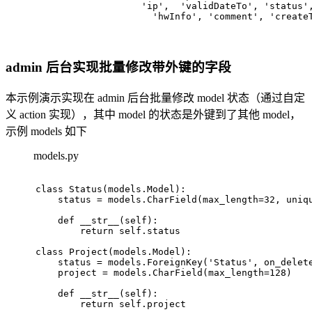
'ip'
,  
'validDateTo'
, 
'status'
'hwInfo'
, 
'comment'
, 
'create
admin 后台实现批量修改带外键的字段
本示例演示实现在 admin 后台批量修改 model 状态（通过自定
义 action 实现），其中 model 的状态是外键到了其他 model，
示例 models 如下
models.py
class
Status
(models.Model):
    status = models.CharField(max_length=
32
, uniq
def
__str__
(
self
):
return
 self.status
class
Project
(models.Model):
    status = models.ForeignKey(
'Status'
, on_delet
    project = models.CharField(max_length=
128
)
def
__str__
(
self
):
return
 self.project