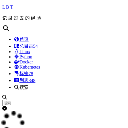
L B T
记 录 过 去 的 经 验
首页
总目录
54
Linux
Python
Docker
Kubernetes
标签
78
列表
348
搜索