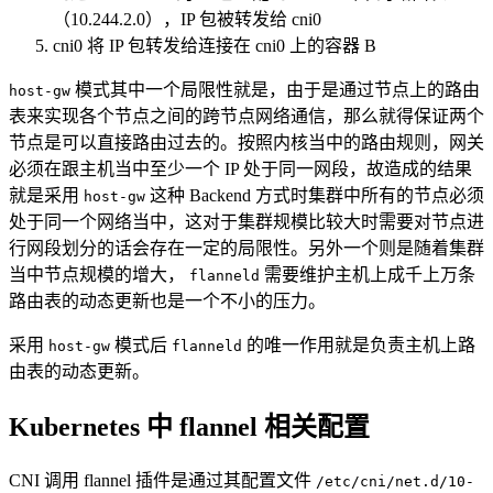
（10.244.2.0），IP 包被转发给 cni0
cni0 将 IP 包转发给连接在 cni0 上的容器 B
模式其中一个局限性就是，由于是通过节点上的路由
host-gw
表来实现各个节点之间的跨节点网络通信，那么就得保证两个
节点是可以直接路由过去的。按照内核当中的路由规则，网关
必须在跟主机当中至少一个 IP 处于同一网段，故造成的结果
就是采用
这种 Backend 方式时集群中所有的节点必须
host-gw
处于同一个网络当中，这对于集群规模比较大时需要对节点进
行网段划分的话会存在一定的局限性。另外一个则是随着集群
当中节点规模的增大，
需要维护主机上成千上万条
flanneld
路由表的动态更新也是一个不小的压力。
采用
模式后
的唯一作用就是负责主机上路
host-gw
flanneld
由表的动态更新。
Kubernetes 中 flannel 相关配置
CNI 调用 flannel 插件是通过其配置文件
/etc/cni/net.d/10-