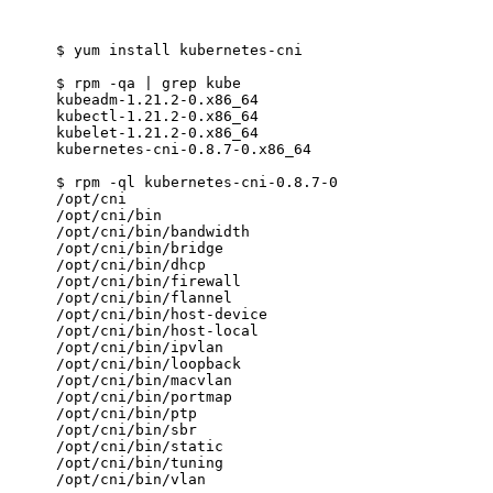
$ 
yum install kubernetes-cni
$ 
rpm -qa | grep kube
kubeadm-1.21.2-0.x86_64
kubectl-1.21.2-0.x86_64
kubelet-1.21.2-0.x86_64
kubernetes-cni-0.8.7-0.x86_64
$ 
rpm -ql kubernetes-cni-0.8.7-0
/opt/cni
/opt/cni/bin
/opt/cni/bin/bandwidth
/opt/cni/bin/bridge
/opt/cni/bin/dhcp
/opt/cni/bin/firewall
/opt/cni/bin/flannel
/opt/cni/bin/host-device
/opt/cni/bin/host-local
/opt/cni/bin/ipvlan
/opt/cni/bin/loopback
/opt/cni/bin/macvlan
/opt/cni/bin/portmap
/opt/cni/bin/ptp
/opt/cni/bin/sbr
/opt/cni/bin/static
/opt/cni/bin/tuning
/opt/cni/bin/vlan