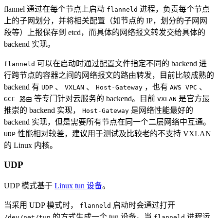
flannel 通过在每个节点上启动
进程，负责每个节点
flanneld
上的子网划分，并将相关配置（如节点的 IP，划分的子网网
段等）上报保存到 etcd，而具体的网络报文转发交给具体的
backend 实现。
可以在启动时通过配置文件指定不同的 backend 进
flanneld
行跨节点的容器之间的网络报文的路由转发，目前比较成熟的
backend 有
、
、
，也有
、
UDP
VXLAN
Host-Gateway
AWS VPC
等专门针对云服务的 backend。目前
是官方最
GCE 路由
VXLAN
推崇的 backend 实现，
是网络性能最好的
Host-Gateway
backend 实现，但是需要所有节点在同一个二层网络中互通。
性能相对较差，建议用于测试及比较老的不支持 VXLAN
UDP
的 Linux 内核。
UDP
UDP 模式基于
Linux tun 设备
。
当采用 UDP 模式时，
启动时会通过打开
flanneld
的方式生成一个 tun 设备。当
进程运
/dev/net/tun
flanneld