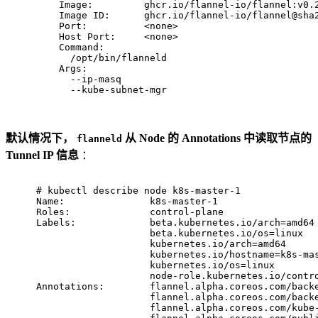
    Image:         ghcr.io/flannel-io/flannel:v0.
    Image ID:      ghcr.io/flannel-io/flannel@sha
    Port:          <none>
    Host Port:     <none>
    Command:
      /opt/bin/flanneld
    Args:
      --ip-masq
      --kube-subnet-mgr
默认情况下，
从 Node 的 Annotations 中读取节点的
flanneld
Tunnel IP 信息
：
# 
kubectl describe node k8s-master-1
Name:               k8s-master-1
Roles:              control-plane
Labels:             beta.kubernetes.io/arch=amd64
                    beta.kubernetes.io/os=linux
                    kubernetes.io/arch=amd64
                    kubernetes.io/hostname=k8s-ma
                    kubernetes.io/os=linux
                    node-role.kubernetes.io/contr
Annotations:        flannel.alpha.coreos.com/back
                    flannel.alpha.coreos.com/back
                    flannel.alpha.coreos.com/kube