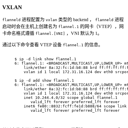
VXLAN
进程配置为
类型的 backend ，
进程
flanneld
vxlan
flanneld
启动时会在主机上创建名为
的网卡（VTEP），网
flannel.1
卡命名格式遵循
，VNI 默认为 1。
flannel.[VNI]
通过以下命令查看 VTEP 设备
的信息。
flannel.1
$ 
ip -d 
link
 show flannel.1
6: flannel.1: <BROADCAST,MULTICAST,UP,LOWER_UP> m
    link/ether 8a:32:fc:1d:b8:88 brd ff:ff:ff:ff:
    vxlan id 1 local 172.31.16.124 dev eth0 srcpo
$ 
ip -d add show flannel.1
6: flannel.1: <BROADCAST,MULTICAST,UP,LOWER_UP> m
    link/ether 8a:32:fc:1d:b8:88 brd ff:ff:ff:ff:
    vxlan id 1 local 172.31.16.124 dev eth0 srcpo
    inet 10.244.4.0/32 scope global flannel.1
       valid_lft forever preferred_lft forever
    inet6 fe80::8832:fcff:fe1d:b888/64 scope link
       valid_lft forever preferred_lft forever