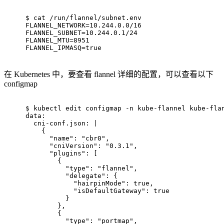
$ 
cat
 /run/flannel/subnet.env
FLANNEL_NETWORK=10.244.0.0/16
FLANNEL_SUBNET=10.244.0.1/24
FLANNEL_MTU=8951
FLANNEL_IPMASQ=true
在 Kubernetes 中，要查看 flannel 详细的配置，可以查看以下
configmap
$ 
kubectl edit configmap -n kube-flannel kube-fla
data:
  cni-conf.json: |
    {
      "name": "cbr0",
      "cniVersion": "0.3.1",
      "plugins": [
        {
          "type": "flannel",
          "delegate": {
            "hairpinMode": true,
            "isDefaultGateway": true
          }
        },
        {
          "type": "portmap",