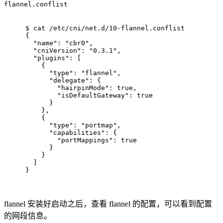
flannel.conflist
$ 
cat
 /etc/cni/net.d/10-flannel.conflist
{
  "name": "cbr0",
  "cniVersion": "0.3.1",
  "plugins": [
    {
      "type": "flannel",
      "delegate": {
        "hairpinMode": true,
        "isDefaultGateway": true
      }
    },
    {
      "type": "portmap",
      "capabilities": {
        "portMappings": true
      }
    }
  ]
}
flannel 安装好启动之后，查看 flannel 的配置，可以看到配置
的网段信息。