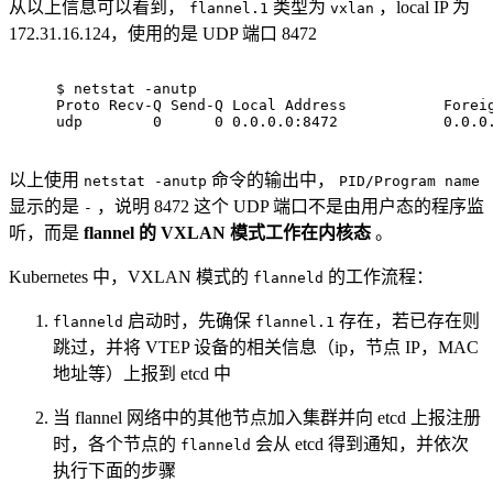
从以上信息可以看到，
类型为
，local IP 为
flannel.1
vxlan
172.31.16.124，使用的是 UDP 端口 8472
$ 
netstat -anutp
Proto Recv-Q Send-Q Local Address           Forei
udp        0      0 0.0.0.0:8472            0.0.0
以上使用
命令的输出中，
netstat -anutp
PID/Program name
显示的是
，说明 8472 这个 UDP 端口不是由用户态的程序监
-
听，而是
flannel 的 VXLAN 模式工作在内核态
。
Kubernetes 中，VXLAN 模式的
的工作流程：
flanneld
启动时，先确保
存在，若已存在则
flanneld
flannel.1
跳过，并将 VTEP 设备的相关信息（ip，节点 IP，MAC
地址等）上报到 etcd 中
当 flannel 网络中的其他节点加入集群并向 etcd 上报注册
时，各个节点的
会从 etcd 得到通知，并依次
flanneld
执行下面的步骤