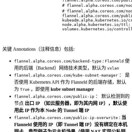
                    flannel.alpha.coreos.com/publ
                    # flannel.alpha.coreos.com/
                    # flannel.alpha.coreos.com/
                    flannel.alpha.coreos.com/publ
                    kubeadm.alpha.kubernetes.io/c
                    node.alpha.kubernetes.io/ttl:
                    volumes.kubernetes.io/control
关键 Annotations（注释信息）包括:
:
使
flannel.alpha.coreos.com/backend-type
Flanneld
用的后端（Backend）网络技术类型，默认为
vxlan
： 是
flannel.alpha.coreos.com/kube-subnet-manager
否使用 Kubernetes API 作为 Flanneld 的后端存储，默认
为
，即使用
kube subnet manager
True
： 默认检测到的
flannel.alpha.coreos.com/public-ip
节点
出口 IP （如云服务器，即为其内网 IP），默认使
用此 IP 作为本 Node 的 Tunnel 端 IP
:
当
flannel.alpha.coreos.com/public-ip-overwrite
Flanneld 使用的 IP（即 Tunnel 端 IP）没有绑定在本机
网卡，典型例子为云主机场景（使用 NAT 实现公私网