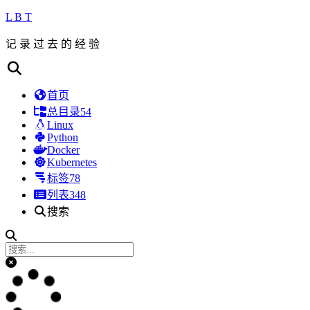
L B T
记 录 过 去 的 经 验
首页
总目录
54
Linux
Python
Docker
Kubernetes
标签
78
列表
348
搜索