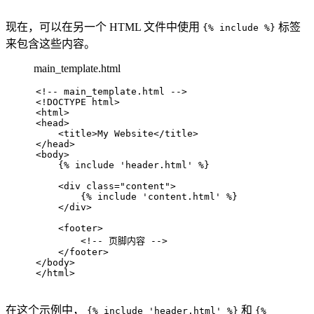
现在，可以在另一个 HTML 文件中使用
标签
{% include %}
来包含这些内容。
main_template.html
<!-- main_template.html -->
<!DOCTYPE 
html
>
<
html
>
<
head
>
<
title
>
My Website
</
title
>
</
head
>
<
body
>
    {% include 'header.html' %}
<
div
class
=
"content"
>
        {% include 'content.html' %}
</
div
>
<
footer
>
<!-- 页脚内容 -->
</
footer
>
</
body
>
</
html
>
在这个示例中，
和
{% include 'header.html' %}
{%