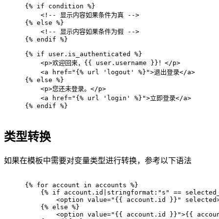
{% if condition %}
<!-- 显示内容如果条件为真 -->
{% else %}
<!-- 显示内容如果条件为假 -->
{% endif %}
{% if user.is_authenticated %}
<
p
>
欢迎回来，{{ user.username }}！
</
p
>
<
a
href
=
"{% url 'logout' %}"
>
退出登录
</
a
>
{% else %}
<
p
>
您还未登录。
</
p
>
<
a
href
=
"{% url 'login' %}"
>
立即登录
</
a
>
{% endif %}
类型转换
如果在模板中需要对变量类型进行转换，参考以下语法
{% for account in accounts %}
    {% if account.id|stringformat:"s" == selected
<
option
value
=
"{{ account.id }}"
selected
    {% else %}
<
option
value
=
"{{ account.id }}"
>
{{ accou