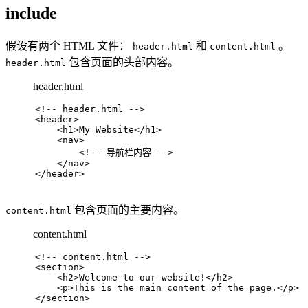
include
假设有两个 HTML 文件：
和
。
header.html
content.html
包含页面的头部内容。
header.html
header.html
<!-- header.html -->
<
header
>
<
h1
>
My Website
</
h1
>
<
nav
>
<!-- 导航栏内容 -->
</
nav
>
</
header
>
包含页面的主要内容。
content.html
content.html
<!-- content.html -->
<
section
>
<
h2
>
Welcome to our website!
</
h2
>
<
p
>
This is the main content of the page.
</
p
>
</
section
>