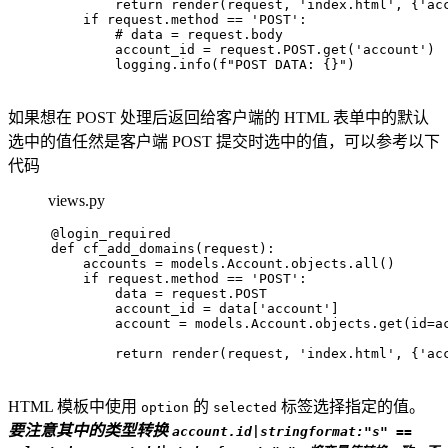
        return render(request, 'index.html', {'ac
    if request.method == 'POST':
        # data = request.body
        account_id = request.POST.get('account')
        logging.info(f"POST DATA: {}")
如果想在 POST 处理后返回给客户端的 HTML 表单中的默认
选中的值任然是客户端 POST 提交时选中的值，可以参考以下
代码
views.py
@login_required
def cf_add_domains(request):
    accounts = models.Account.objects.all()
    if request.method == 'POST':
        data = request.POST
        account_id = data['account']
        account = models.Account.objects.get(id=a
        return render(request, 'index.html', {'ac
HTML 模板中使用
的
标签选择指定的值。
option
selected
要注意其中的类型转换
account.id|stringformat:"s" ==