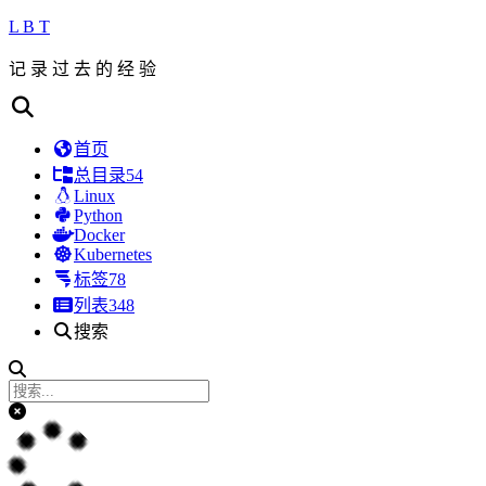
L B T
记 录 过 去 的 经 验
首页
总目录
54
Linux
Python
Docker
Kubernetes
标签
78
列表
348
搜索