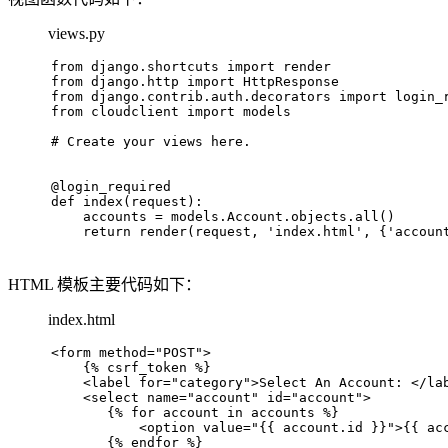
views.py
from django.shortcuts import render
from django.http import HttpResponse
from django.contrib.auth.decorators import login_
from cloudclient import models
# 
Create your views here.
@login_required
def index(request):
    accounts = models.Account.objects.all()
    return render(request, 'index.html', {'accoun
HTML 模板主要代码如下：
index.html
<
form
method
=
"POST"
>
    {% csrf_token %}
<
label
for
=
"category"
>
Select An Account: 
</
la
<
select
name
=
"account"
id
=
"account"
>
       {% for account in accounts %}
<
option
value
=
"{{ account.id }}"
>
{{ ac
       {% endfor %}