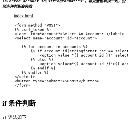
selected_account_id|stringformat:"s"，将变量值转换一致，否
则条件判断会失败
index.html
<
form
method
=
"POST"
>
{% csrf_token %}
<
label
for
=
"account"
>
Select An Account: 
</
label
>
<
select
name
=
"account"
id
=
"account"
>
   {% for account in accounts %}
       {% if account.id|stringformat:"s" == selec
<
option
value
=
"{{ account.id }}"
selec
       {% else %}
<
option
value
=
"{{ account.id }}"
>
{{ ac
       {% endif %}
   {% endfor %}
</
select
>
<
button
type
=
"submit"
>
Submit
</
button
>
</
form
>
if 条件判断
语法如下
if