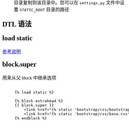
目录复制到该目录中。您可以在
文件中设
settings.py
置
目录的路径
STATIC_ROOT
DTL 语法
load static
参考说明
block.super
用来从父 block 中继承选项
{% load static %}
{% block extrahead %}
{{ block.super }}
<
link
href
=
"{% static 'bootstrap/css/bootstra
<
link
href
=
"{% static 'bootstrap/css/base.css
{% endblock %}