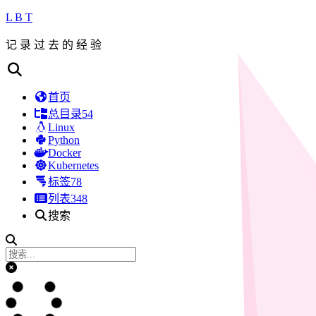
L B T
记 录 过 去 的 经 验
首页
总目录
54
Linux
Python
Docker
Kubernetes
标签
78
列表
348
搜索