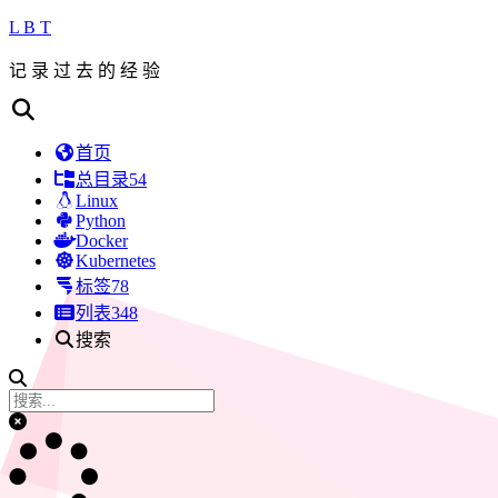
L B T
记 录 过 去 的 经 验
首页
总目录
54
Linux
Python
Docker
Kubernetes
标签
78
列表
348
搜索