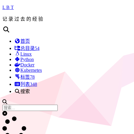
L B T
记 录 过 去 的 经 验
首页
总目录
54
Linux
Python
Docker
Kubernetes
标签
78
列表
348
搜索