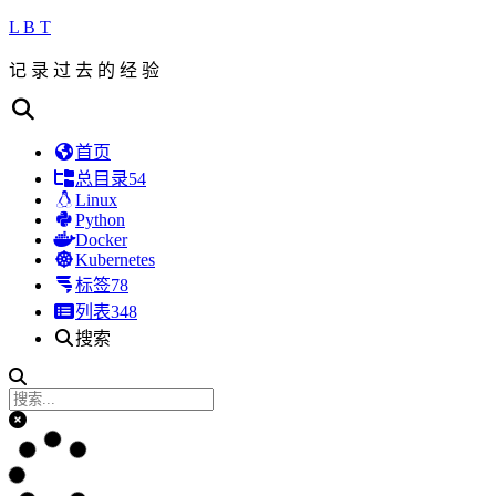
L B T
记 录 过 去 的 经 验
首页
总目录
54
Linux
Python
Docker
Kubernetes
标签
78
列表
348
搜索