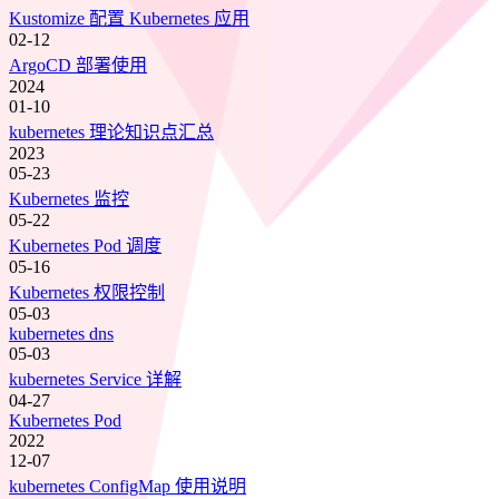
Kustomize 配置 Kubernetes 应用
02-12
ArgoCD 部署使用
2024
01-10
kubernetes 理论知识点汇总
2023
05-23
Kubernetes 监控
05-22
Kubernetes Pod 调度
05-16
Kubernetes 权限控制
05-03
kubernetes dns
05-03
kubernetes Service 详解
04-27
Kubernetes Pod
2022
12-07
kubernetes ConfigMap 使用说明