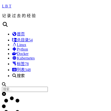
L B T
记 录 过 去 的 经 验
首页
总目录
54
Linux
Python
Docker
Kubernetes
标签
78
列表
348
搜索