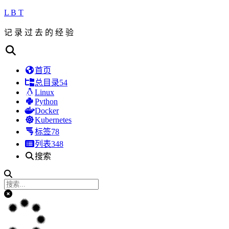
L B T
记 录 过 去 的 经 验
首页
总目录
54
Linux
Python
Docker
Kubernetes
标签
78
列表
348
搜索