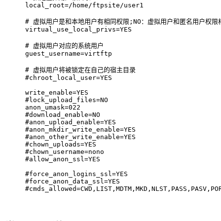
local_root=/home/ftpsite/user1
# 
虚拟用户是和本地用户有相同权限;NO：虚拟用户和匿名用户权限
virtual_use_local_privs=YES         
# 
虚拟用户对应的系统用户
guest_username=virtftp   
# 
虚拟用户将被锁定在自己的宿主目录
#
chroot_local_user=YES
write_enable=YES                               
#
lock_upload_files=NO
anon_umask=022
#
download_enable=NO
#
anon_upload_enable=YES
#
anon_mkdir_write_enable=YES
#
anon_other_write_enable=YES
#
chown_uploads=YES
#
chown_username=nono
#
allow_anon_ssl=YES
#
force_anon_logins_ssl=YES
#
force_anon_data_ssl=YES
#
cmds_allowed=CWD,LIST,MDTM,MKD,NLST,PASS,PASV,PO