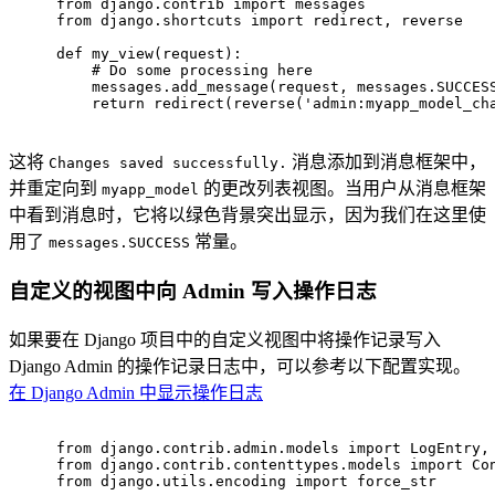
from
 django.contrib 
import
 messages
from
 django.shortcuts 
import
 redirect, reverse
def
my_view
(
request
):
# Do some processing here
    messages.add_message(request, messages.SUCCES
return
 redirect(reverse(
'admin:myapp_model_ch
这将
消息添加到消息框架中，
Changes saved successfully.
并重定向到
的更改列表视图。当用户从消息框架
myapp_model
中看到消息时，它将以绿色背景突出显示，因为我们在这里使
用了
常量。
messages.SUCCESS
自定义的视图中向 Admin 写入操作日志
如果要在 Django 项目中的自定义视图中将操作记录写入
Django Admin 的操作记录日志中，可以参考以下配置实现。
在 Django Admin 中显示操作日志
from
 django.contrib.admin.models 
import
 LogEntry,
from
 django.contrib.contenttypes.models 
import
 Co
from
 django.utils.encoding 
import
 force_str