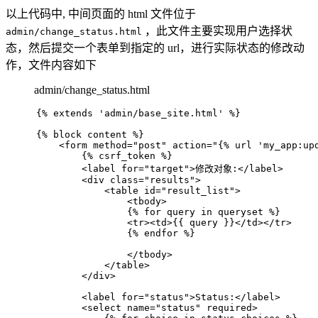
以上代码中, 中间页面的 html 文件位于
，此文件主要实现用户选择状
admin/change_status.html
态，然后提交一个表单到指定的 url，进行实际状态的修改动
作，文件内容如下
admin/change_status.html
{% extends 'admin/base_site.html' %}
{% block content %}
<
form
method
=
"post"
action
=
"{% url 'my_app:up
        {% csrf_token %}
<
label
for
=
"target"
>
修改对象:
</
label
>
<
div
class
=
"results"
>
<
table
id
=
"result_list"
>
<
tbody
>
                {% for query in queryset %}
<
tr
>
<
td
>
{{ query }}
</
td
>
</
tr
>
                {% endfor %}
</
tbody
>
</
table
>
</
div
>
<
label
for
=
"status"
>
Status:
</
label
>
<
select
name
=
"status"
required
>