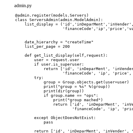
admin.py
@admin.register(
models.Servers
)
class
ServersAdmin
(admin.ModelAdmin):
    list_display = (
'id'
,
'inDeparMent'
,
'inVender'
'financeCode'
,
'ip'
,
'price'
,
'v
    date_hierarchy = 
"createTime"
    list_per_page = 
200
def
get_list_display
(
self,request
):
        user = request.user
if
 user.is_superuser:
return
 [
'id'
, 
'inDeparMent'
, 
'inVende
'financeCode'
, 
'ip'
, 
'price'
,
try
:
            group = Group.objects.get(user=user)
print
(
"group = %s"
 %(group))
print
(
dir
(group))
if
 group.name == 
"ops"
:
print
(
"group mached"
)
return
 [
'id'
, 
'inDeparMent'
, 
'inV
'financeCode'
, 
'ip'
, 
'pri
except
 ObjectDoesNotExist:
pass
return
 [
'id'
, 
'inDeparMent'
, 
'inVender'
, 