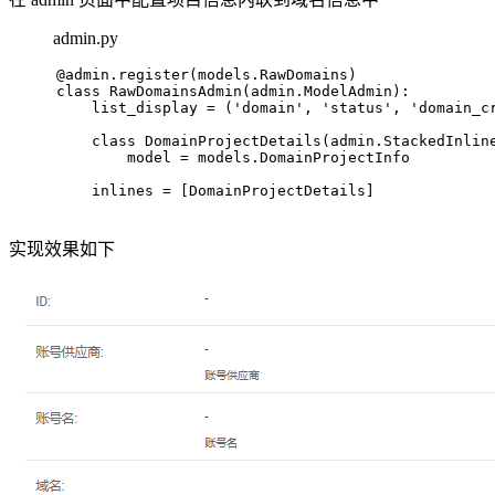
admin.py
@admin.register(
models.RawDomains
)
class
RawDomainsAdmin
(admin.ModelAdmin):
    list_display = (
'domain'
, 
'status'
, 
'domain_c
class
DomainProjectDetails
(admin.StackedInlin
        model = models.DomainProjectInfo
    inlines = [DomainProjectDetails]
实现效果如下