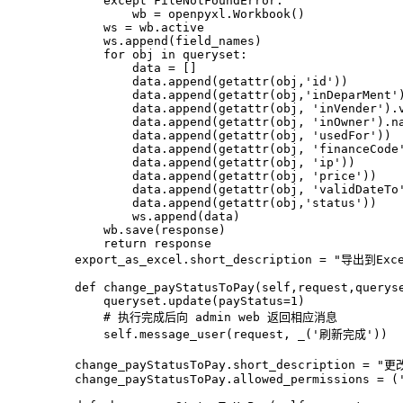
except
 FileNotFoundError:
            wb = openpyxl.Workbook()
        ws = wb.active
        ws.append(field_names)
for
 obj 
in
 queryset:
            data = []
            data.append(
getattr
(obj,
'id'
))
            data.append(
getattr
(obj,
'inDeparMent'
            data.append(
getattr
(obj, 
'inVender'
).
            data.append(
getattr
(obj, 
'inOwner'
).n
            data.append(
getattr
(obj, 
'usedFor'
))
            data.append(
getattr
(obj, 
'financeCode
            data.append(
getattr
(obj, 
'ip'
))
            data.append(
getattr
(obj, 
'price'
))
            data.append(
getattr
(obj, 
'validDateTo
            data.append(
getattr
(obj,
'status'
))
            ws.append(data)
        wb.save(response)
return
 response
    export_as_excel.short_description = 
"导出到Exce
def
change_payStatusToPay
(
self,request,querys
        queryset.update(payStatus=
1
)
# 执行完成后向 admin web 返回相应消息
        self.message_user(request, _(
'刷新完成'
))
    change_payStatusToPay.short_description = 
"更
    change_payStatusToPay.allowed_permissions = (