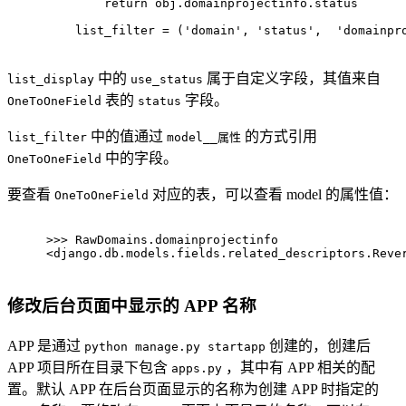
return
 obj.domainprojectinfo.status
    list_filter = (
'domain'
, 
'status'
,  
'domainpr
中的
属于自定义字段，其值来自
list_display
use_status
表的
字段。
OneToOneField
status
中的值通过
的方式引用
list_filter
model__属性
中的字段。
OneToOneField
要查看
对应的表，可以查看 model 的属性值：
OneToOneField
>>> 
RawDomains.domainprojectinfo
<django.db.models.fields.related_descriptors.Reve
修改后台页面中显示的 APP 名称
APP 是通过
创建的，创建后
python manage.py startapp
APP 项目所在目录下包含
，其中有 APP 相关的配
apps.py
置。默认 APP 在后台页面显示的名称为创建 APP 时指定的