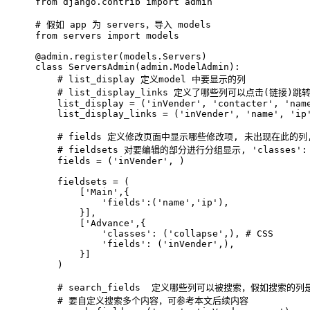
from django.contrib import admin
# 
假如 app 为 servers，导入 models
from servers import models
@admin.register(models.Servers)
class ServersAdmin(admin.ModelAdmin):
    # list_display 定义model 中要显示的列
    # list_display_links 定义了哪些列可以点击(链接
    list_display = ('inVender', 'contacter', 'nam
    list_display_links = ('inVender', 'name', 'ip
    # fields 定义修改页面中显示哪些修改项, 未出现在此的
    # fieldsets 对要编辑的部分进行分组显示, 'classes':
    fields = ('inVender', )
    fieldsets = (
        ['Main',{
            'fields':('name','ip'),
        }],
        ['Advance',{
            'classes': ('collapse',), # CSS
            'fields': ('inVender',),
        }]
    )
    # search_fields  定义哪些列可以被搜索，假如搜索
    # 要自定义搜索多个内容，可参考本文后续内容