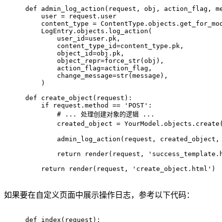
def
admin_log_action
(
request, obj, action_flag, m
    user = request.user
    content_type = ContentType.objects.get_for_mo
    LogEntry.objects.log_action(
        user_id=user.pk,
        content_type_id=content_type.pk,
        object_id=obj.pk,
        object_repr=force_str(obj),
        action_flag=action_flag,
        change_message=
str
(message),
    )
def
create_object
(
request
):
if
 request.method == 
'POST'
:
# ... 处理创建对象的逻辑 ...
        created_object = YourModel.objects.create
        admin_log_action(request, created_object,
return
 render(request, 
'success_template.
return
 render(request, 
'create_object.html'
)
如果要在自定义页面中展示操作日志，参考以下代码：
def
index
(
request
):