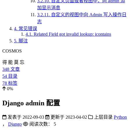
3.2.10.
自定义页面或者视图中，向 admin 添
加显示消息
3.2.11.
自定义的视图中向 Admin 写入操作日
志
4.
常见错误
4.1.
Related Field got invalid lookup: icontains
5.
脚注
COSMOS
得 能 莫 忘
348
文章
54
目录
78
标签
0%
Django admin 配置
发表于
2022-09-03
更新于
2023-04-02
上层目录
Python
，
Django
阅读次数：
5