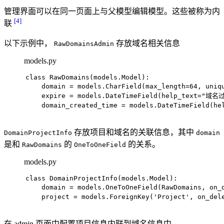
管理界面可以在同一页面上与父模型编辑模型。这些被称为内
[4]
联
以下示例中，
存放域名相关信息
RawDomainsAdmin
models.py
class
RawDomains
(models.Model):
    domain = models.CharField(max_length=
64
, uniq
    expire = models.DateTimeField(help_text=
"域名
    domain_created_time = models.DateTimeField(he
存放项目和域名的关联信息，其中
DomainProjectInfo
domain
是和
的
的关系。
RawDomains
OneToOneField
models.py
class
DomainProjectInfo
(models.Model):
    domain = models.OneToOneField(RawDomains, on_
    project = models.ForeignKey(
'Project'
, on_del
在 admin 页面中配置项目信息内联到域名信息中