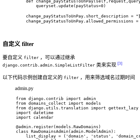
def
change_payStatusToUnPay
(
self,request,quer
        queryset.update(payStatus=
0
)
    change_payStatusToUnPay.short_description = 
"
    change_payStatusToUnPay.allowed_permissions =
自定义 filter
要自定义
，可以通过继承
filter
[3]
类来实现
django.contrib.admin.SimpleListFilter
以下代码示例创建自定义的
，用来筛选域名过期时间
filter
admin.py
from
 django.contrib 
import
 admin
from
 domains_collect 
import
 models
from
 django.utils.translation 
import
 gettext_lazy
import
 datetime
import
 calendar
@admin.register(
models.RawDomains
)
class
RawDomainsAdmin
(admin.ModelAdmin):
    list_display = (
'domain'
, 
'status'
, 
'domain_c