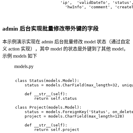
'ip'
,  
'validDateTo'
, 
'status'
'hwInfo'
, 
'comment'
, 
'create
admin 后台实现批量修改带外键的字段
本示例演示实现在 admin 后台批量修改 model 状态（通过自定
义 action 实现），其中 model 的状态是外键到了其他 model，
示例 models 如下
models.py
class
Status
(models.Model):
    status = models.CharField(max_length=
32
, uniq
def
__str__
(
self
):
return
 self.status
class
Project
(models.Model):
    status = models.ForeignKey(
'Status'
, on_delet
    project = models.CharField(max_length=
128
)
def
__str__
(
self
):
return
 self.project