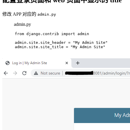
配置登录页面和 web 页面中显示的 title
修改 APP 对应的
admin.py
admin.py
from django.contrib import admin
admin.site.site_header = "My Admin Site"
admin.site.site_title = "My Admin Site"