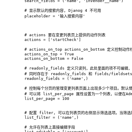
    search_fields = ('name', 'inVender__name')
    # 显示默认的搜索内容, Djanog 4 不可用
    placeholder = '输入搜索内容'
    # actions 要在变更列表页上提供的动作列表
    actions = ['startCheck']
    # actions_on_top actions_on_bottom 定
    actions_on_top = True
    actions_on_bottom = False
    # readonly_fields 定义只读列，此处里面的项不可
    # 同时存在于 readonly_fields 和 fields/field
    readonly_fields = ('name',)
    # 控制每个分页的管理变更列表页面上出现多少个项目。默认情
    # 可以将 list_per_page 属性设置为一个列表，以便在
    list_per_page = 100
    # 配置 filter, 可以在列表页的右侧显示筛选选项。
    list_filter = ('name',)
    # 允许在列表上直接编辑字段
    list_editable = ['account']