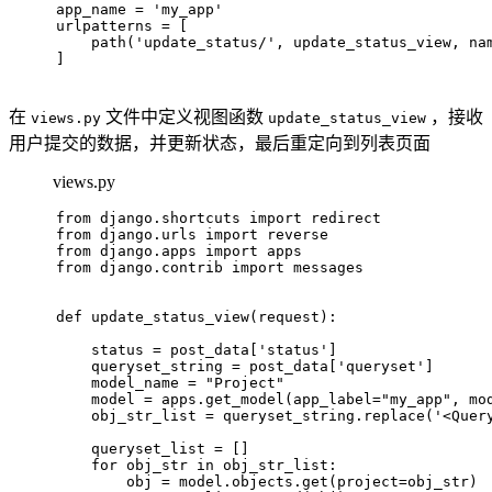
app_name = 
'my_app'
urlpatterns = [
    path(
'update_status/'
, update_status_view, na
]
在
文件中定义视图函数
，接收
views.py
update_status_view
用户提交的数据，并更新状态，最后重定向到列表页面
views.py
from
 django.shortcuts 
import
 redirect
from
 django.urls 
import
 reverse
from
 django.apps 
import
 apps
from
 django.contrib 
import
 messages
def
update_status_view
(
request
):
    status = post_data[
'status'
]
    queryset_string = post_data[
'queryset'
]
    model_name = 
"Project"
    model = apps.get_model(app_label=
"my_app"
, mo
    obj_str_list = queryset_string.replace(
'<Quer
    queryset_list = []
for
 obj_str 
in
 obj_str_list:
        obj = model.objects.get(project=obj_str)