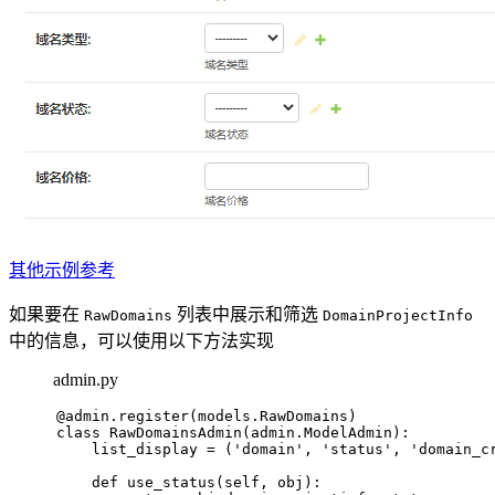
其他示例参考
如果要在
列表中展示和筛选
RawDomains
DomainProjectInfo
中的信息，可以使用以下方法实现
admin.py
@admin.register(
models.RawDomains
)
class
RawDomainsAdmin
(admin.ModelAdmin):
    list_display = (
'domain'
, 
'status'
, 
'domain_c
def
use_status
(
self, obj
):