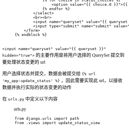
            {% for choice in status_choices %}
<
option
value
=
"{{ choice.0 }}"
>
{{
            {% endfor %}
</
select
>
<
br
>
<
br
>
<
input
name
=
"queryset"
value
=
"{{ queryset
<
input
type
=
"submit"
name
=
"submit"
value
=
</
form
>
{% endblock %}
<input name="queryset" value="{{ queryset }}"
的主要作用是将用户选择的 QuerySet 提交到
hidden="true">
要处理状态变更的 url
用户选择状态并提交，数据会被提交给
{% url
，因此需要实现此 url，以接收
'my_app:update_status' %}
数据并执行实际的状态变更的动作
在
中定义以下内容
urls.py
urls.py
from
 django.urls 
import
 path
from
 .views 
import
 update_status_view