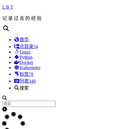
L B T
记 录 过 去 的 经 验
首页
总目录
54
Linux
Python
Docker
Kubernetes
标签
78
列表
348
搜索