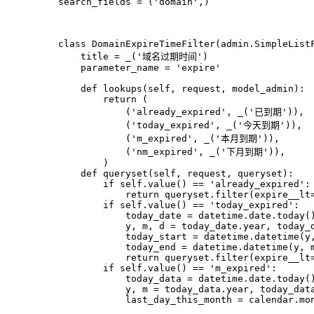
    search_fields = (
'domain'
,)
class
DomainExpireTimeFilter
(admin.SimpleList
        title = _(
'域名过期时间'
)
        parameter_name = 
'expire'
def
lookups
(
self, request, model_admin
):
return
 (
                (
'already_expired'
, _(
'已到期'
)),
                (
'today_expired'
, _(
'今天到期'
)),
                (
'm_expired'
, _(
'本月到期'
)),
                (
'nm_expired'
, _(
'下月到期'
)),
            )
def
queryset
(
self, request, queryset
):
if
 self.value() == 
'already_expired'
:
return
 queryset.
filter
(expire__lt
if
 self.value() == 
'today_expired'
:
                today_date = datetime.date.today(
                y, m, d = today_date.year, today_
                today_start = datetime.datetime(y
                today_end = datetime.datetime(y, 
return
 queryset.
filter
(expire__lt
if
 self.value() == 
'm_expired'
:
                today_data = datetime.date.today(
                y, m = today_data.year, today_dat
                last_day_this_month = calendar.mo