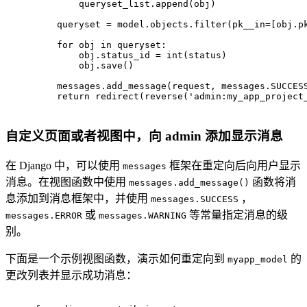
        queryset_list.append(obj)
    queryset = model.objects.
filter
(pk__in=[obj.p
for
 obj 
in
 queryset:
        obj.status_id = 
int
(status)
        obj.save()
    messages.add_message(request, messages.SUCCES
return
 redirect(reverse(
'admin:my_app_project
自定义页面或者视图中，向 admin 添加显示消息
在 Django 中，可以使用
框架在重定向后向用户显示
messages
消息。在视图函数中使用
函数将消
messages.add_message()
息添加到消息框架中，并使用
，
messages.SUCCESS
或
等常量指定消息的级
messages.ERROR
messages.WARNING
别。
下面是一个示例视图函数，演示如何重定向到
的
myapp_model
更改列表并显示成功消息：