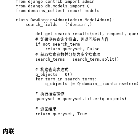
from
 django.contrib 
import
 admin
from
 django.db.models 
import
 Q
from
 domains_collect 
import
 models
class
RawDomainsAdmin
(admin.ModelAdmin):
    search_fields = (
'domain'
,)
def
get_search_results
(
self, request, que
# 如果没有查询字符串，则返回所有内容
if
not
 search_term:
return
 queryset, 
False
# 获取搜索参数并分割为多个搜索项
        search_terms = search_term.split()
# 构建查询表达式
        q_objects = Q()
for
 term 
in
 search_terms:
            q_objects |= Q(domain__icontains=term
# 执行搜索操作
        queryset = queryset.
filter
(q_objects)
# 返回结果
return
 queryset, 
True
内联