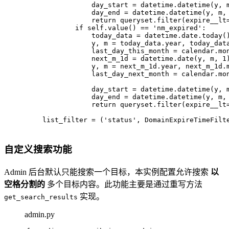
                day_start = datetime.datetime(y, 
                day_end = datetime.datetime(y, m,
return
 queryset.
filter
(expire__lt
if
 self.value() == 
'nm_expired'
:
                today_data = datetime.date.today(
                y, m = today_data.year, today_dat
                last_day_this_month = calendar.mo
                next_m_1d = datetime.date(y, m, 
1
                y, m = next_m_1d.year, next_m_1d.
                last_day_next_month = calendar.mo
                day_start = datetime.datetime(y, 
                day_end = datetime.datetime(y, m,
return
 queryset.
filter
(expire__lt
    list_filter = (
'status'
, DomainExpireTimeFilt
自定义搜索功能
Admin 后台默认只能搜索一个目标，本实例配置允许搜索
以
空格分割的
多个目标内容。此功能主要是通过重写方法
实现。
get_search_results
admin.py