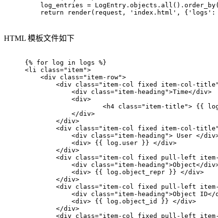
    log_entries = LogEntry.objects.
all
().order_by
return
 render(request, 
'index.html'
, {
'logs'
:
HTML 模板文件如下
{% for log in logs %}
<
li
class
=
"item"
>
<
div
class
=
"item-row"
>
<
div
class
=
"item-col fixed item-col-title
<
div
class
=
"item-heading"
>
Time
</
div
>
<
div
>
<
h4
class
=
"item-title"
>
 {{ lo
</
div
>
</
div
>
<
div
class
=
"item-col fixed item-col-title
<
div
class
=
"item-heading"
>
 User 
</
div
<
div
>
 {{ log.user }} 
</
div
>
</
div
>
<
div
class
=
"item-col fixed pull-left item
<
div
class
=
"item-heading"
>
Object
</
div
<
div
>
 {{ log.object_repr }} 
</
div
>
</
div
>
<
div
class
=
"item-col fixed pull-left item
<
div
class
=
"item-heading"
>
Object ID
</
<
div
>
 {{ log.object_id }} 
</
div
>
</
div
>
<
div
class
=
"item-col fixed pull-left item