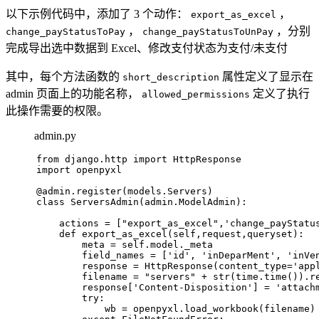
以下示例代码中，添加了 3 个动作：
，
export_as_excel
，
，分别
change_payStatusToPay
change_payStatusToUnPay
完成导出选中数据到 Excel、修改支付状态为支付/未支付
其中，每个方法函数的
属性定义了显示在
short_description
admin 页面上的功能名称，
定义了执行
allowed_permissions
此操作需要的权限。
admin.py
from
 django.http 
import
 HttpResponse
import
 openpyxl
@admin.register(
models.Servers
)
class
ServersAdmin
(admin.ModelAdmin):
    actions = [
"export_as_excel"
,
'change_payStatu
def
export_as_excel
(
self,request,queryset
):
        meta = self.model._meta
        field_names = [
'id'
, 
'inDeparMent'
, 
'inVe
        response = HttpResponse(content_type=
'app
        filename = 
"servers"
 + 
str
(time.time()).r
        response[
'Content-Disposition'
] = 
'attach
try
:
            wb = openpyxl.load_workbook(filename)