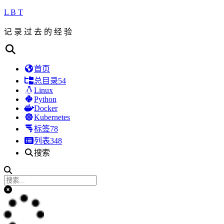
L B T
记 录 过 去 的 经 验
首页
总目录
54
Linux
Python
Docker
Kubernetes
标签
78
列表
348
搜索