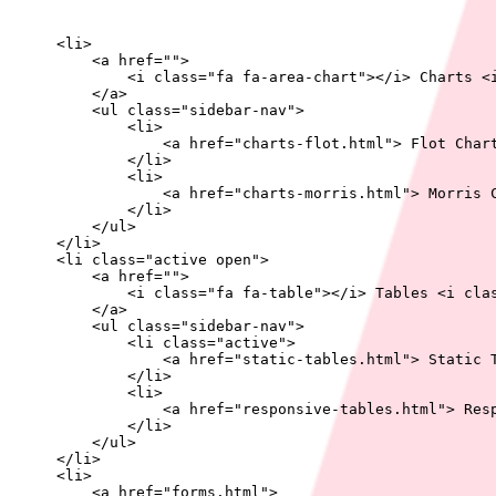
<li>
    <a href="">
        <i class="fa fa-area-chart"></i> Charts <
    </a>
    <ul class="sidebar-nav">
        <li>
            <a href="charts-flot.html"> Flot Char
        </li>
        <li>
            <a href="charts-morris.html"> Morris 
        </li>
    </ul>
</li>
<li class="active open">
    <a href="">
        <i class="fa fa-table"></i> Tables <i cla
    </a>
    <ul class="sidebar-nav">
        <li class="active">
            <a href="static-tables.html"> Static 
        </li>
        <li>
            <a href="responsive-tables.html"> Res
        </li>
    </ul>
</li>
<li>
    <a href="forms.html">