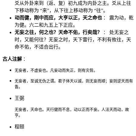
爻从外卦来到（返、复）初九成为内卦之主。爻从上往
下移动称为 “来”，从下往上移动称为 “往”。
动而健，刚中而应，大亨以正，天之命也
： 震为动，乾
为健。六二和九五上下正应。
无妄之往，何之也？天命不佑，行矣哉？
： 处无妄之
时，又能何往？无妄之时，天下雷行，不利有攸往，天
命不佑，不适合出行。
古人注解
：
无妄者，不虚妄也。凡妄动而失正，则有灾咎。
无妄者，至诚无伪之谓。君子体天以诚，则无妄而顺；妄则逆天而有
眚。
王弼
无妄者，天命也。天行健而不息，动以正而不妄。人法天而动，故
亨。
程颐