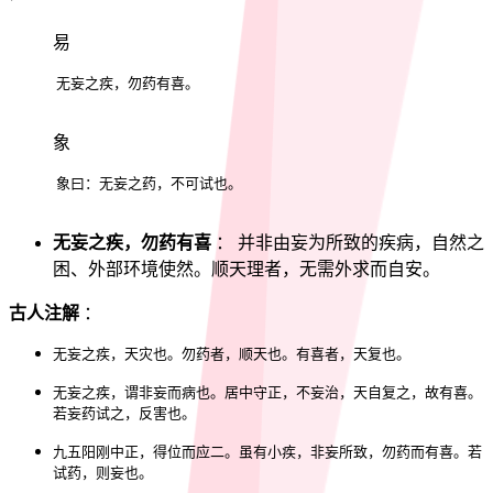
易
无妄之疾，勿药有喜。
象
象曰：无妄之药，不可试也。
无妄之疾，勿药有喜
： 并非由妄为所致的疾病，自然之
困、外部环境使然。顺天理者，无需外求而自安。
古人注解
：
无妄之疾，天灾也。勿药者，顺天也。有喜者，天复也。
无妄之疾，谓非妄而病也。居中守正，不妄治，天自复之，故有喜。
若妄药试之，反害也。
九五阳刚中正，得位而应二。虽有小疾，非妄所致，勿药而有喜。若
试药，则妄也。