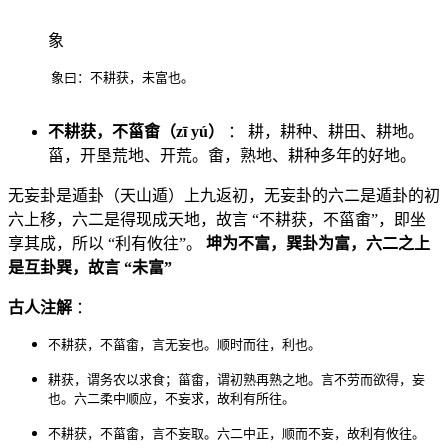
象
象曰：不耕获，未富也。
不耕获，不菑畬（zī yú）
： 耕，耕种、耕田、耕地。
菑，开垦荒地、开荒。畬，熟地、耕种多年的好地。
无妄卦是遁卦（天山遁）上九返初，无妄卦的六二是遁卦的初
六上移，六二是得现成天地，故言 “不耕获，不菑畬”，即坐
享其成，所以 “利有攸往”。
坤为不富，巽卦为富，六二之上
是互卦巽，故言 “未富”
古人注解
：
不耕获，不菑畬，言无妄也。顺时而往，利也。
耕获，谓务农以求食；菑畬，谓初熟再熟之地。言不劳而欲得，妄
也。六二柔中顺应，不妄求，故利有所往。
不耕获，不菑畬，言不妄取。六二中正，顺而不妄，故利有攸往。