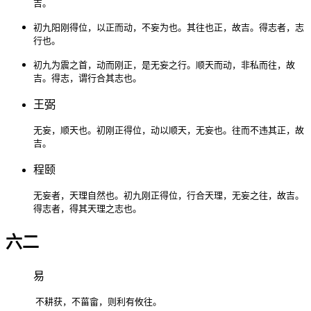
吉。
初九阳刚得位，以正而动，不妄为也。其往也正，故吉。得志者，志
行也。
初九为震之首，动而刚正，是无妄之行。顺天而动，非私而往，故
吉。得志，谓行合其志也。
王弼
无妄，顺天也。初刚正得位，动以顺天，无妄也。往而不违其正，故
吉。
程颐
无妄者，天理自然也。初九刚正得位，行合天理，无妄之往，故吉。
得志者，得其天理之志也。
六二
易
不耕获，不菑畲，则利有攸往。