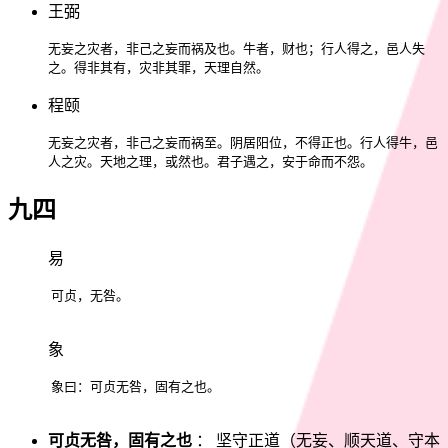
王弼
无妄之灾者，非己之妄而祸及也。牛者，财也；行人得之，邑人失
之。得非其有，灾非其罪，天理自然。
程颐
无妄之灾者，非己之妄而祸至。阴居阳位，不得正也。行人得牛，邑
人之灾。天地之理，或然也。君子遇之，安于命而不怨。
九四
易
可贞，无咎。
象
象曰：可贞无咎，固有之也。
可贞无咎，固有之也
： 坚守正道（无妄、顺天道、守本