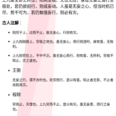
上九是全卦之终位，阳刚至极、无位无应，象征无妄之道行至
极处，若仍欲前行，则成妄动。人虽是无妄之心，但当时机已
尽、势不可为，若仍勉强妄行，则必有灾。
古人注解
：
阳穷于上，过而不止，虽无妄心，行则有灾。
上九阳刚居上，穷极之地也。虽无妄心，而行则违时，故有眚，无攸
利。
上九阳穷在上，不中不正。虽无妄心而行，则有眚，无所利。穷极不
知止，灾之道也。
王弼
无妄之行，谓不合时也。处穷而行，是以有眚。知止者无咎，不止者
自取其灾。
程颐
穷则止，天理也。上九穷而不止，是以有灾。虽无妄意，而行之妄
也。