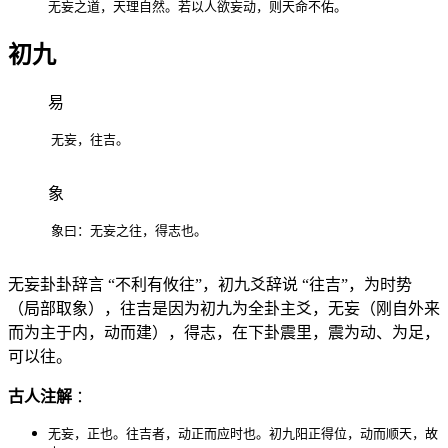
无妄之道，天理自然。若以人欲妄动，则天命不佑。
初九
易
无妄，往吉。
象
象曰：无妄之往，得志也。
无妄卦卦辞言 “不利有攸往”，初九爻辞说 “往吉”，为时势
（局部取象），往吉是因为初九为全卦主爻，无妄（刚自外来
而为主于内，动而建），得志，在下卦震里，震为动、为足，
可以往。
古人注解
：
无妄，正也。往吉者，动正而应时也。初九阳正得位，动而顺天，故