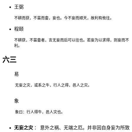
王弼
不耕而获，不菑而畬，妄也。今不妄而顺天，故利有攸往。
程颐
不耕获，不菑畬者，言无妄而后可以往也。若妄为以求得，则妄而不
利。
六三
易
无妄之灾，或系之牛，行人之得，邑人之灾。
象
象曰：行人得牛，邑人灾也。
无妄之灾
： 意外之祸、无端之厄。并非因自身妄为所致