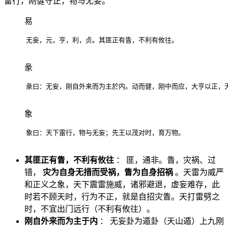
雷行，刚健守正，物与无妄。
易
无妄，元，亨，利，贞。其匪正有眚，不利有攸往。
彖
彖曰：无妄，刚自外来而为主於内。动而健，刚中而应，大亨以正，
象
象曰：天下雷行，物与无妄；先王以茂对时，育万物。
其匪正有眚，不利有攸往
： 匪，通非。眚，灾祸、过
错，
灾为自身无措而受祸，眚为自身招祸
。天雷为威严
和正义之象，天下震雷施威，诸邪避退，虚妄难存，此
时若不顾天时，行为不正，就是自招灾眚。天打雷劈之
时，不宜出门远行（不利有攸往）。
刚自外来而为主于内
： 无妄卦为遁卦（天山遁）上九刚