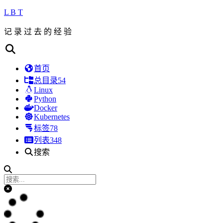
L B T
记 录 过 去 的 经 验
首页
总目录
54
Linux
Python
Docker
Kubernetes
标签
78
列表
348
搜索