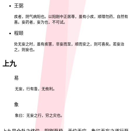
王弼
疾者，阴气病阳也。以阳刚中正居尊，虽有小疾，顺理勿药，自然有
喜。妄药者，妄为也，不可试。
程颐
处无妄之时，虽有疾害，非妄而至，顺而安之，则可喜矣。若妄治
之，则妄也。
上九
易
无妄，行有眚，无攸利。
象
象曰：无妄之行，穷之灾也。