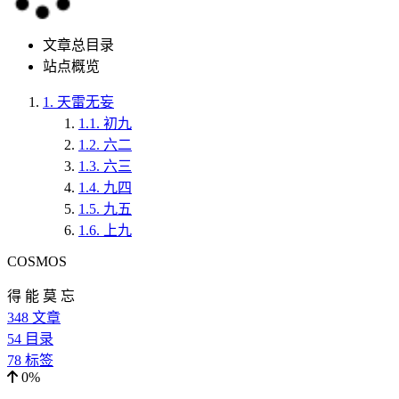
文章总目录
站点概览
1.
天雷无妄
1.1.
初九
1.2.
六二
1.3.
六三
1.4.
九四
1.5.
九五
1.6.
上九
COSMOS
得 能 莫 忘
348
文章
54
目录
78
标签
0%