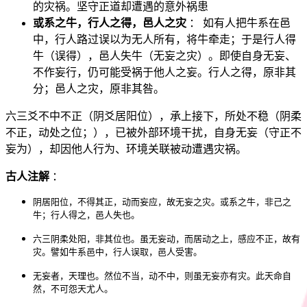
的灾祸。坚守正道却遭遇的意外祸患
或系之牛，行人之得，邑人之灾
： 如有人把牛系在邑
中，行人路过误以为无人所有，将牛牵走；于是行人得
牛（误得），邑人失牛（无妄之灾）。即使自身无妄、
不作妄行，仍可能受祸于他人之妄。行人之得，原非其
分；邑人之灾，原非其咎。
六三爻不中不正（阴爻居阳位），承上接下，所处不稳（阴柔
不正，动处之位；），已被外部环境干扰，自身无妄（守正不
妄为），却因他人行为、环境关联被动遭遇灾祸。
古人注解
：
阴居阳位，不得其正，动而妄应，故无妄之灾。或系之牛，非己之
牛；行人得之，邑人失也。
六三阴柔处阳，非其位也。虽无妄动，而居动之上，感应不正，故有
灾。譬如牛系邑中，行人误取，邑人受害。
无妄者，天理也。然位不当，动不中，则虽无妄亦有灾。此天命自
然，不可怨天尤人。