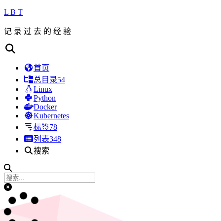
L B T
记 录 过 去 的 经 验
首页
总目录
54
Linux
Python
Docker
Kubernetes
标签
78
列表
348
搜索