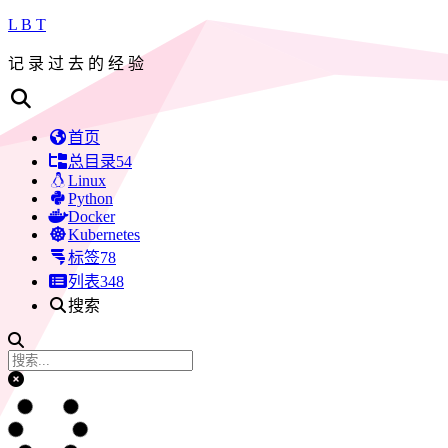
L B T
记 录 过 去 的 经 验
首页
总目录
54
Linux
Python
Docker
Kubernetes
标签
78
列表
348
搜索