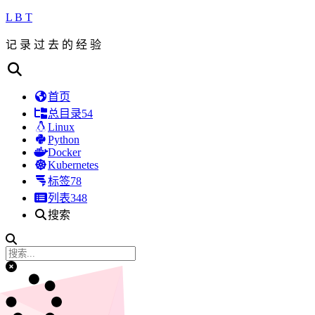
L B T
记 录 过 去 的 经 验
首页
总目录
54
Linux
Python
Docker
Kubernetes
标签
78
列表
348
搜索