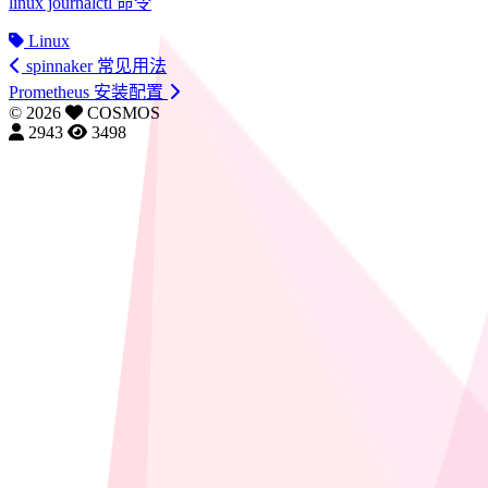
linux journalctl 命令
Linux
spinnaker 常见用法
Prometheus 安装配置
©
2026
COSMOS
2943
3498