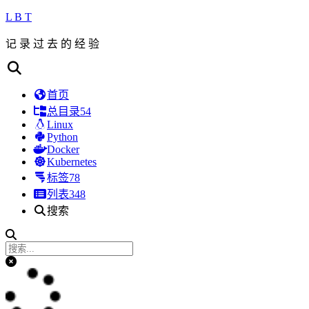
L B T
记 录 过 去 的 经 验
首页
总目录
54
Linux
Python
Docker
Kubernetes
标签
78
列表
348
搜索