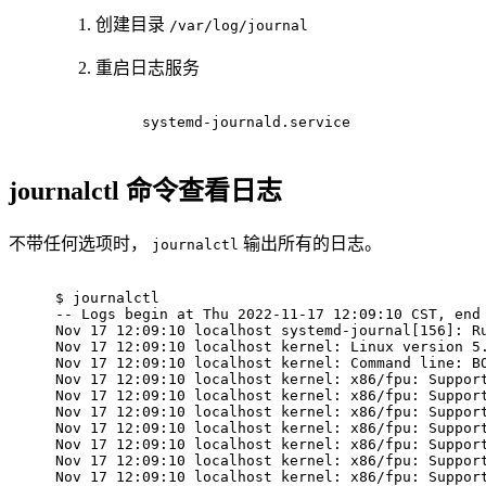
创建目录
/var/log/journal
重启日志服务
systemd-journald.service
journalctl 命令查看日志
不带任何选项时，
输出所有的日志。
journalctl
$ 
journalctl
-- Logs begin at Thu 2022-11-17 12:09:10 CST, end
Nov 17 12:09:10 localhost systemd-journal[156]: R
Nov 17 12:09:10 localhost kernel: Linux version 5
Nov 17 12:09:10 localhost kernel: Command line: B
Nov 17 12:09:10 localhost kernel: x86/fpu: Suppor
Nov 17 12:09:10 localhost kernel: x86/fpu: Suppor
Nov 17 12:09:10 localhost kernel: x86/fpu: Suppor
Nov 17 12:09:10 localhost kernel: x86/fpu: Suppor
Nov 17 12:09:10 localhost kernel: x86/fpu: Suppor
Nov 17 12:09:10 localhost kernel: x86/fpu: Suppor
Nov 17 12:09:10 localhost kernel: x86/fpu: Suppor