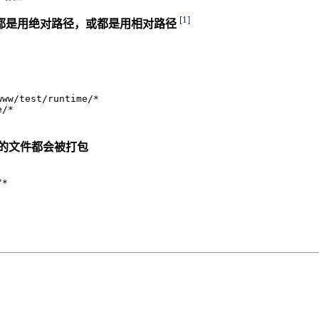
[1]
都是用绝对路径，或都是用相对路径
www/test/runtime/*
e/*
的文件都会被打包
/*