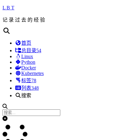
L B T
记 录 过 去 的 经 验
首页
总目录
54
Linux
Python
Docker
Kubernetes
标签
78
列表
348
搜索