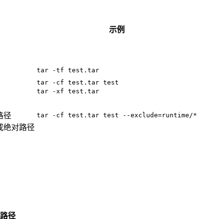
示例
tar -tf test.tar
tar -cf test.tar test
tar -xf test.tar
路径
tar -cf test.tar test --exclude=runtime/*
或绝对路径
路径