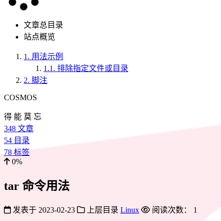
文章总目录
站点概览
1.
用法示例
1.1.
排除指定文件或目录
2.
脚注
COSMOS
得 能 莫 忘
348
文章
54
目录
78
标签
0%
tar 命令用法
发表于
2023-02-23
上层目录
Linux
阅读次数：
1