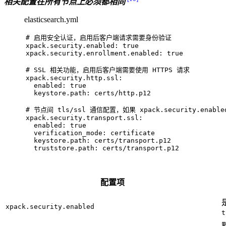
相关配置在所有节点上必须都相同
elasticsearch.yml
# 
启用安全认证，启用后客户端请求需要身份验证
xpack.security.enabled: true
xpack.security.enrollment.enabled: true
# 
SSL 相关功能，启用后客户端需要使用 HTTPS 请求
xpack.security.http.ssl:
  enabled: true
  keystore.path: certs/http.p12
# 
节点间 tls/ssl 通信配置，如果 xpack.security.enable
xpack.security.transport.ssl:
  enabled: true
  verification_mode: certificate
  keystore.path: certs/transport.p12
  truststore.path: certs/transport.p12
配置项
xpack.security.enabled
t