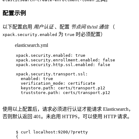
配置示例
以下配置启用
用户认证
、配置
节点间 tls/ssl 通信
（
为
时必须配置）
xpack.security.enabled
true
elasticsearch.yml
xpack.security.enabled: true
xpack.security.enrollment.enabled: false
xpack.security.http.ssl.enabled: false
xpack.security.transport.ssl:
  enabled: true
  verification_mode: certificate
  keystore.path: certs/transport.p12
  truststore.path: certs/transport.p12
使用以上配置后，请求必须进行认证才能请求 Elasticsearch，
否则默认返回 401。未启用 HTTPS，可以使用 HTTP 请求。
$ 
curl localhost:9200/?pretty
{