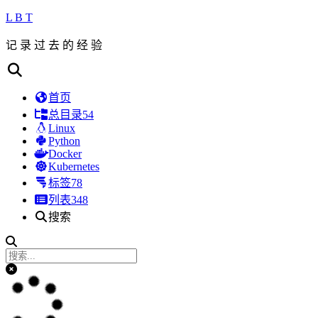
L B T
记 录 过 去 的 经 验
首页
总目录
54
Linux
Python
Docker
Kubernetes
标签
78
列表
348
搜索