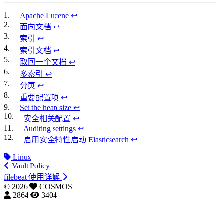
1.
Apache Lucene
↩
2.
面向文档
↩
3.
索引
↩
4.
索引文档
↩
5.
取回一个文档
↩
6.
多索引
↩
7.
分页
↩
8.
重要配置项
↩
9.
Set the heap size
↩
10.
安全相关配置
↩
11.
Auditing settings
↩
12.
启用安全特性启动 Elasticsearch
↩
Linux
Vault Policy
filebeat 使用详解
©
2026
COSMOS
2864
3404