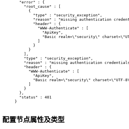
  "error" : {
    "root_cause" : [
      {
        "type" : "security_exception",
        "reason" : "missing authentication creden
        "header" : {
          "WWW-Authenticate" : [
            "ApiKey",
            "Basic realm=\"security\" charset=\"U
          ]
        }
      }
    ],
    "type" : "security_exception",
    "reason" : "missing authentication credential
    "header" : {
      "WWW-Authenticate" : [
        "ApiKey",
        "Basic realm=\"security\" charset=\"UTF-8
      ]
    }
  },
  "status" : 401
}
配置节点属性及类型