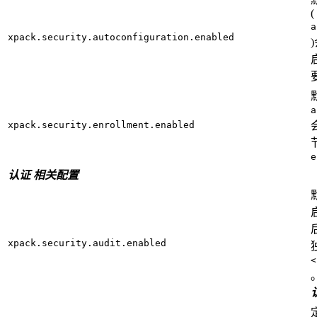
(
a
xpack.security.autoconfiguration.enabled
a
xpack.security.enrollment.enabled
e
认证 相关配置
xpack.security.audit.enabled
<