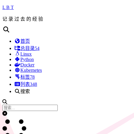
L B T
记 录 过 去 的 经 验
首页
总目录
54
Linux
Python
Docker
Kubernetes
标签
78
列表
348
搜索