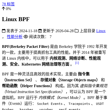
78
标签
0%
Linux BPF
发表于
2024-11-18
更新于
2026-04-28
上层目录
Linux
，
性能分析
阅读次数：
7
BPF(Berkeley Packet Filter)
是由 Berkeley 学院于 1992 年开发
的一款，主要用于提高抓包工具的性能。并于 2014 年被重写
进 Linux 内核中，可以用于
内核观测、网络诊断、性能观
[1]
测、安全、Kubernetes 网络治理等方面
。
BPF 是一种灵活且高效的技术实现，主要由
指令集
（Instruction Set）
、
存储对象（Storage Objects maps）
和
帮助函数（Helper Functions）
构成。因为其
虚拟指令集规范
（Virtual Instruction Set Specification）
，可以认为 BPF 是一个
虚拟机，BPF 运行于
内核模式（Kernel Mode）
。BPF 基于事
件（Events）运行：
、
、
Socket Events
Tracepoints
USDT
、
、
、
.
Probes
kprobes
uprobes
perf_events