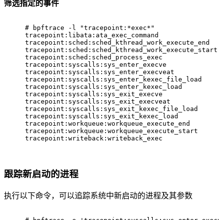
筛选指定的事件
# 
bpftrace -l 
"tracepoint:*exec*"
tracepoint:libata:ata_exec_command
tracepoint:sched:sched_kthread_work_execute_end
tracepoint:sched:sched_kthread_work_execute_start
tracepoint:sched:sched_process_exec
tracepoint:syscalls:sys_enter_execve
tracepoint:syscalls:sys_enter_execveat
tracepoint:syscalls:sys_enter_kexec_file_load
tracepoint:syscalls:sys_enter_kexec_load
tracepoint:syscalls:sys_exit_execve
tracepoint:syscalls:sys_exit_execveat
tracepoint:syscalls:sys_exit_kexec_file_load
tracepoint:syscalls:sys_exit_kexec_load
tracepoint:workqueue:workqueue_execute_end
tracepoint:workqueue:workqueue_execute_start
tracepoint:writeback:writeback_exec
跟踪新启动的进程
执行以下命令，可以追踪系统中新启动的进程及其参数