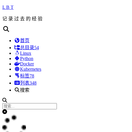
L B T
记 录 过 去 的 经 验
首页
总目录
54
Linux
Python
Docker
Kubernetes
标签
78
列表
348
搜索