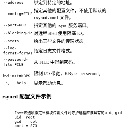
--address
绑定到特定的地址。
指定其他的配置文件，不使用默认的
--config=FILE
文件。
rsyncd.conf
--port=PORT
指定其他的 rsync 服务端口。
--blocking-io
对远程 shell 使用阻塞 IO。
--stats
给出某些文件的传输状态。
--log-
指定日志文件格式。
format=formAT
--password-
从 FILE 中得到密码。
file=FILE
--
限制 I/O 带宽，KBytes per second。
bwlimit=KBPS
-h, --help
显示帮助信息。
rsyncd 配置文件示例
#
<==该选项指定当模块传输文件时守护进程应该具有的uid、gid
uid =root  
gid = root
port = 873