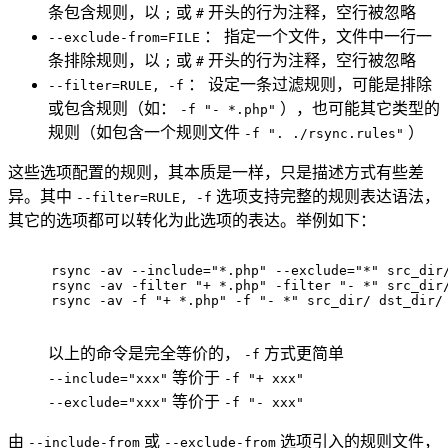
条包含规则，以
或
开头的行为注释，空行被忽略
;
#
： 指定一个文件，文件中一行一
--exclude-from=FILE
条排除规则，以
或
开头的行为注释，空行被忽略
;
#
： 设定一条过滤规则，可能是排除
--filter=RULE, -f
或包含规则（如：
），也可能其它类型的
-f "- *.php"
规则（如包含一个规则文件
）
-f ". ./rsync.rules"
这些选项配置的规则，其本质是一样，只是描述方式有些差
异。其中
选项支持完整的规则表达语法，
--filter=RULE, -f
其它的选项都可以转化为此选项的表达。举例如下：
rsync -av --include="*.php" --exclude="*" src_dir
rsync -av -filter "+ *.php" -filter "- *" src_dir
rsync -av -f "+ *.php" -f "- *" src_dir/ dst_dir/
以上的命令是完全等价的，
方式更简单
-f
等价于
--include="xxx"
-f "+ xxx"
等价于
--exclude="xxx"
-f "- xxx"
由
或
选项引入的规则文件，
--include-from
--exclude-from