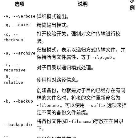
示
选项
说明
例
-v, --verbose
详细模式输出。
-q, --quiet
精简输出模式。
打开校验开关，强制对文件传输进行校
-c, --
checksum
验。
归档模式，表示以递归方式传输文件，并
-a, --archive
保持所有文件属性，等于
。
-rlptgoD
-r, --
对子目录以递归模式处理。
recursive
-R, --
使用相对路径信息。
relative
创建备份，也就是对于目的已经存在有同
样的文件名时，将老的文件重新命名为
-b, --backup
。可以使用
选项来指
~filename
--suffix
定不同的备份文件前缀。
将备份文件(如
)存放在在目录
~filename
--backup-dir
下。
--