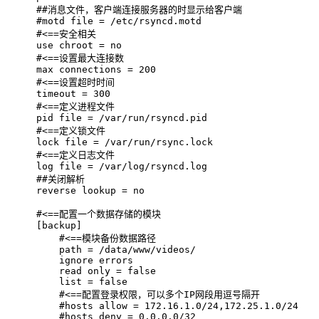
#
#消息文件，客户端连接服务器的时显示给客户端
#
motd file = /etc/rsyncd.motd
#
<==安全相关
use chroot = no  
#
<==设置最大连接数
max connections = 200  
#
<==设置超时时间
timeout = 300   
#
<==定义进程文件
pid file = /var/run/rsyncd.pid 
#
<==定义锁文件
lock file = /var/run/rsync.lock 
#
<==定义日志文件
log file = /var/log/rsyncd.log  
#
#关闭解析
reverse lookup = no  
#
<==配置一个数据存储的模块
[backup]      
    #<==模块备份数据路径
    path = /data/www/videos/  
    ignore errors
    read only = false
    list = false
    #<==配置登录权限，可以多个IP网段用逗号隔开
    #hosts allow = 172.16.1.0/24,172.25.1.0/24  
    #hosts deny = 0.0.0.0/32