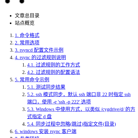
文章总目录
站点概览
1.
命令格式
2.
常用选项
3.
rsyncd 配置文件示例
4.
rsync 的过滤规则说明
4.1.
过滤规则的工作方式
4.2.
过滤规则的配置语法
5.
常用命令示例
5.1.
测试同步结果
5.2.
ssh 模式同步，默认 ssh 端口非 22 时指定 ssh
端口，使用 -e 'ssh -p 222' 选项
5.3.
Windows 中使用方式，以类似 /cygdrive/d/ 的方
式指定 d 盘
5.4.
同步过程中忽略(跳过)指定文件(目录)
6.
windows 安装 rsync 客户端