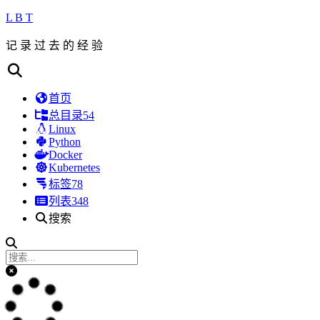
L B T
记 录 过 去 的 经 验
首页
总目录
54
Linux
Python
Docker
Kubernetes
标签
78
列表
348
搜索