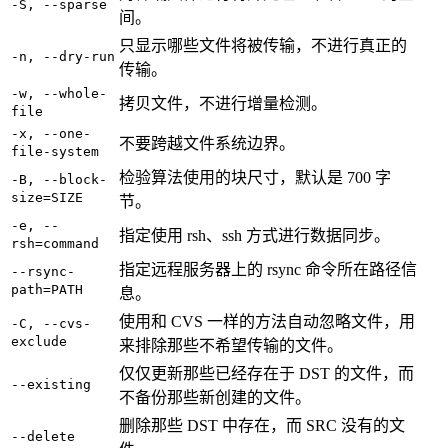
-S, --sparse
间。
只显示哪些文件将被传输，不进行真正的
-n, --dry-run
传输。
-w, --whole-
拷贝文件，不进行增量检测。
file
-x, --one-
不要跨越文件系统边界。
file-system
检验算法使用的块尺寸，默认是 700 字
-B, --block-
size=SIZE
节。
-e, --
指定使用 rsh、ssh 方式进行数据同步。
rsh=command
指定远程服务器上的 rsync 命令所在路径信
--rsync-
path=PATH
息。
使用和 CVS 一样的方法自动忽略文件，用
-C, --cvs-
exclude
来排除那些不希望传输的文件。
仅仅更新那些已经存在于 DST 的文件，而
--existing
不备份那些新创建的文件。
删除那些 DST 中存在，而 SRC 没有的文
--delete