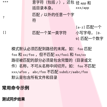
***
意字符（包括
），还包
/
径
和
app
括目录本身。
xxx/app
匹配
以外的任意一个字
/
?
符
匹配一个
[a-z]
[]
匹配一个某一类字符
小写字母，
[0-
匹配一个数字
9]
模式默认必须匹配到路径的末尾。如：
匹配
foo
和
，但不匹配
和
foo
xx/foo
xx/foo1
foo/xx
路径被匹配的部分必须是包含完整的（目录或文
件）名称，不可从名称中间切开。如：
不匹配
foo
，
不匹配
xxx/afoo
abc/foo
subdir/aabc/foo
默认是包含所有文件和目录
常用命令示例
测试同步结果