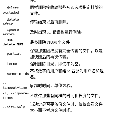
件。
同样删除接收端那些被该选项指定排除的
--delete-
excluded
文件。
--delete-
传输结束以后再删除。
after
--ignore-
及时出现 IO 错误也进行删除。
errors
--max-
最多删除 NUM 个文件。
delete=NUM
保留那些因故没有完全传输的文件，以是
--partial
加快随后的再次传输。
--force
强制删除目录，即使不为空。
不将数字的用户和组 id 匹配为用户名和组
--numeric-ids
名。
--
ip 超时时间，单位为秒。
timeout=time
-I, --ignore-
不跳过那些有同样的时间和长度的文件。
times
当决定是否要备份文件时，仅仅察看文件
--size-only
大小而不考虑文件时间。