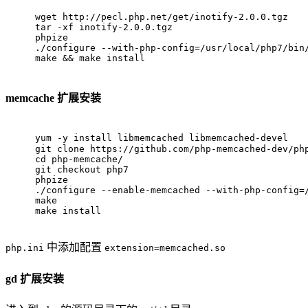
wget http://pecl.php.net/get/inotify-2.0.0.tgz
tar -xf inotify-2.0.0.tgz
phpize
./configure --with-php-config=/usr/local/php7/bin
make && make install
memcache 扩展安装
yum -y install libmemcached libmemcached-deve
git clone https://github.com/php-memcached-dev/ph
cd php-memcache/
git checkout php7
phpize
./configure --enable-memcached --with-php-config=
make
make install
中添加配置
php.ini
extension=memcached.so
gd 扩展安装