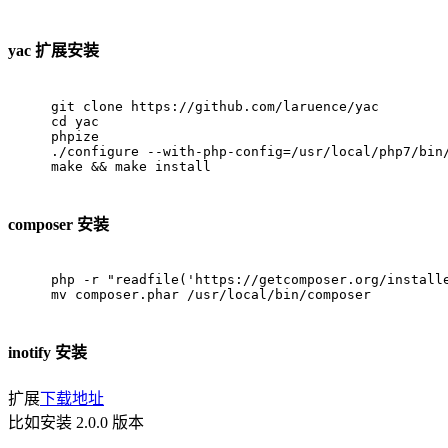
yac 扩展安装
git clone https://github.com/laruence/yac
cd yac
phpize
./configure --with-php-config=/usr/local/php7/bin
make && make install
composer 安装
php -r "readfile('https://getcomposer.org/install
mv composer.phar /usr/local/bin/composer
inotify 安装
扩展
下载地址
比如安装 2.0.0 版本