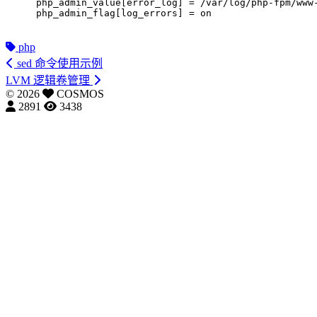
php_admin_value[error_log] = /var/log/php-fpm/www
php_admin_flag[log_errors] = on
php
sed 命令使用示例
LVM 逻辑卷管理
©
2026
COSMOS
2891
3438