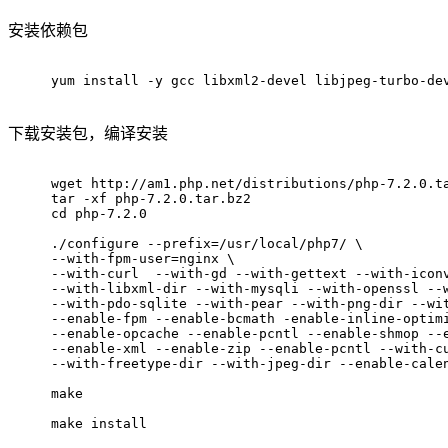
安装依赖包
yum install -y gcc libxml2-devel libjpeg-turbo-de
下载安装包，编译安装
wget http://am1.php.net/distributions/php-7.2.0.t
tar -xf php-7.2.0.tar.bz2
cd php-7.2.0
./configure --prefix=/usr/local/php7/ \
--with-fpm-user=nginx \
--with-curl  --with-gd --with-gettext --with-icon
--with-libxml-dir --with-mysqli --with-openssl --
--with-pdo-sqlite --with-pear --with-png-dir --wi
--enable-fpm --enable-bcmath -enable-inline-optim
--enable-opcache --enable-pcntl --enable-shmop --
--enable-xml --enable-zip --enable-pcntl --with-c
--with-freetype-dir --with-jpeg-dir --enable-cale
make
make install