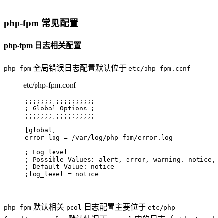
php-fpm 常见配置
php-fpm 日志相关配置
全局错误日志配置默认位于
php-fpm
etc/php-fpm.conf
etc/php-fpm.conf
;;;;;;;;;;;;;;;;;;
; Global Options ;
;;;;;;;;;;;;;;;;;;
[global]
error_log = /var/log/php-fpm/error.log
; Log level
; Possible Values: alert, error, warning, notice,
; Default Value: notice
;log_level = notice
默认相关
日志配置主要位于
php-fpm
pool
etc/php-