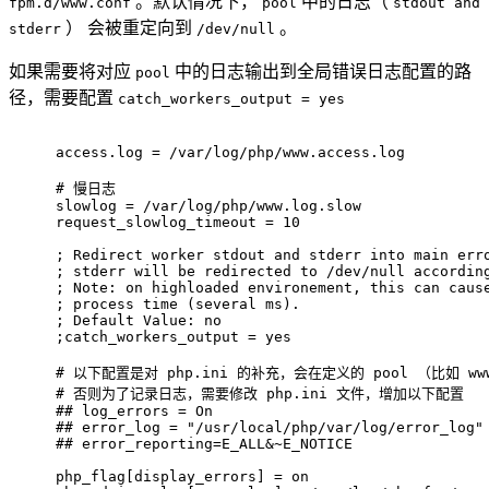
。默认情况下，
中的日志（
fpm.d/www.conf
pool
stdout and
） 会被重定向到
。
stderr
/dev/null
如果需要将对应
中的日志输出到全局错误日志配置的路
pool
径，需要配置
catch_workers_output = yes
access.log = /var/log/php/www.access.log
# 
慢日志
slowlog = /var/log/php/www.log.slow
request_slowlog_timeout = 10
; Redirect worker stdout and stderr into main err
; stderr will be redirected to /dev/null accordin
; Note: on highloaded environement, this can caus
; process time (several ms).
; Default Value: no
;catch_workers_output = yes
# 
以下配置是对 php.ini 的补充，会在定义的 pool （比如 ww
# 
否则为了记录日志，需要修改 php.ini 文件，增加以下配置
#
# log_errors = On
#
# error_log = "/usr/local/php/var/log/error_log"
#
# error_reporting=E_ALL&~E_NOTICE
php_flag[display_errors] = on