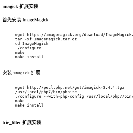
imagick 扩展安装
首先安装 ImageMagick
wget https://imagemagick.org/download/ImageMagick
tar -xf ImageMagick.tar.gz
cd ImageMagick
./configure
make
make install
安装
扩展
imagick
wget http://pecl.php.net/get/imagick-3.4.4.tgz
/usr/local/php7/bin/phpize 
./configure --with-php-config=/usr/local/php7/bin
make
make install
trie_filter 扩展安装