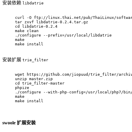
安装依赖
libdatrie
curl -O ftp://linux.thai.net/pub/ThaiLinux/softwa
tar zxvf libdatrie-0.2.4.tar.gz
cd libdatrie-0.2.4
make clean
./configure --prefix=/usr/local/libdatrie
make
make install
安装扩展
trie_filter
wget https://github.com/jiopuud/trie_filter/archi
unzip master.zip
cd trie_filter-master
phpize
./configure --with-php-config=/usr/local/php7/bin
make
make install
swoole 扩展安装