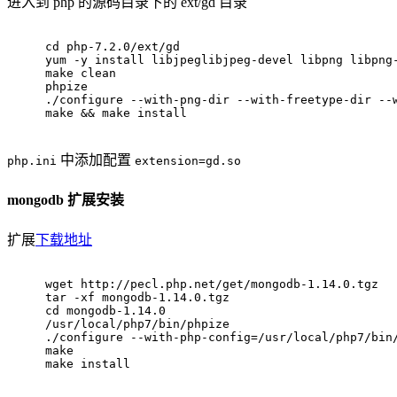
进入到 php 的源码目录下的 ext/gd 目录
cd php-7.2.0/ext/gd
yum -y install libjpeglibjpeg-devel libpng libpng
make clean
phpize
./configure --with-png-dir --with-freetype-dir --
make && make install
中添加配置
php.ini
extension=gd.so
mongodb 扩展安装
扩展
下载地址
wget http://pecl.php.net/get/mongodb-1.14.0.tgz
tar -xf mongodb-1.14.0.tgz
cd mongodb-1.14.0
/usr/local/php7/bin/phpize
./configure --with-php-config=/usr/local/php7/bin
make
make install