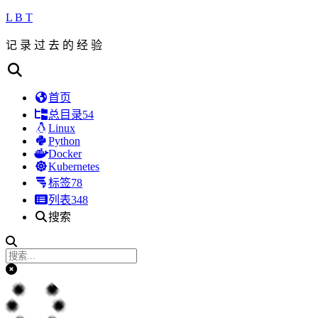
L B T
记 录 过 去 的 经 验
首页
总目录
54
Linux
Python
Docker
Kubernetes
标签
78
列表
348
搜索