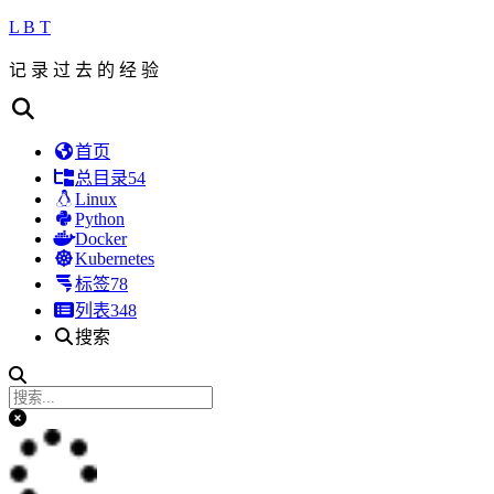
L B T
记 录 过 去 的 经 验
首页
总目录
54
Linux
Python
Docker
Kubernetes
标签
78
列表
348
搜索