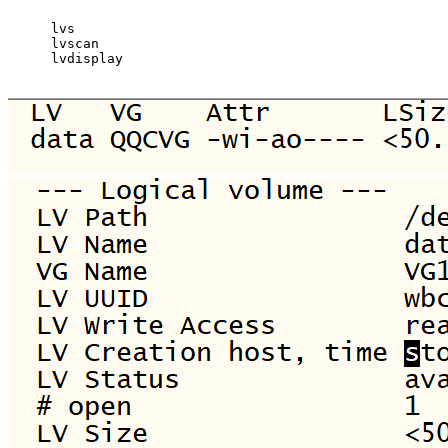
lvs
lvscan
lvdisplay